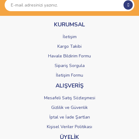
Ürün açıklamasında eksik bilgiler bulunuyor.
Ürün bilgilerinde hatalar bulunuyor.
KURUMSAL
Ürün fiyatı diğer sitelerden daha pahalı.
Bu ürüne benzer farklı alternatifler olmalı.
İletişim
Kargo Takibi
Havale Bildirim Formu
Sipariş Sorgula
Gönder
İletişim Formu
ALIŞVERİŞ
Mesafeli Satış Sözleşmesi
Gizlilik ve Güvenlik
İptal ve İade Şartları
Kişisel Veriler Politikası
ÜYELİK