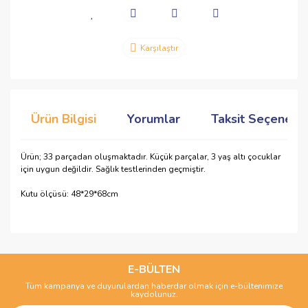
Karşılaştır
Ürün Bilgisi
Yorumlar
Taksit Seçenekle
Ürün; 33 parçadan oluşmaktadır. Küçük parçalar, 3 yaş altı çocuklar
için uygun değildir. Sağlık testlerinden geçmiştir.
Kutu ölçüsü: 48*29*68cm
Bu ürünün fiyat bilgisi, resim, ürün açıklamalarında ve diğer
konularda yetersiz gördüğünüz noktaları öneri formunu
Bu ürüne ilk yorumu siz yapın!
kullanarak tarafımıza iletebilirsiniz.
Görüş ve önerileriniz için teşekkür ederiz.
E-BÜLTEN
Tüm kampanya ve duyurulardan haberdar olmak için e-bültenimize
Yorum Yaz
kaydolunuz.
Ürün resmi kalitesiz, bozuk veya görüntülenemiyor.