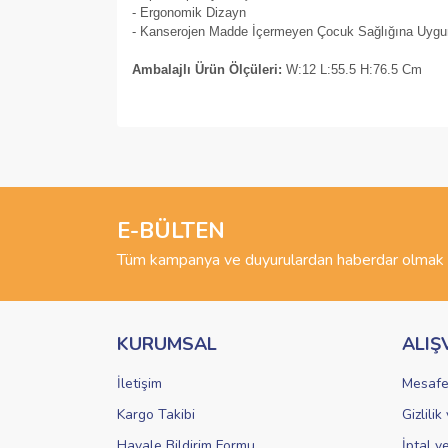
- Ergonomik Dizayn
-
Kanserojen Madde İçermeyen Çocuk Sağlığına Uy
Ambalajlı Ürün Ölçüleri:
W:12 L:55.5 H:76.5 Cm
Bu ürünün fiyat bilgisi, resim, ürün açıklamalarında 
Görüş ve önerileriniz için teşekkür ederiz.
Ürün resmi kalitesiz, bozuk veya görüntülenemiyo
Ürün açıklamasında eksik bilgiler bulunuyor.
E-BÜLTEN
Ürün bilgilerinde hatalar bulunuyor.
Tüm kampanya ve duyurulardan haberdar olmak i
Ürün fiyatı diğer sitelerden daha pahalı.
Bu ürüne benzer farklı alternatifler olmalı.
KURUMSAL
ALIŞ
İletişim
Mesafe
Kargo Takibi
Gizlili
Havale Bildirim Formu
İptal v