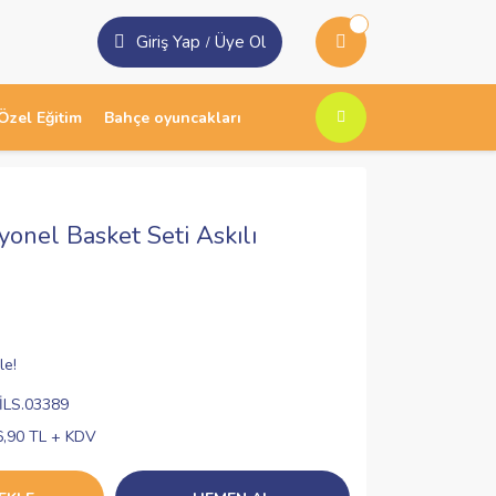
Giriş Yap
Üye Ol
/
Özel Eğitim
Bahçe oyuncakları
yonel Basket Seti Askılı
le!
İLS.03389
6,90 TL + KDV