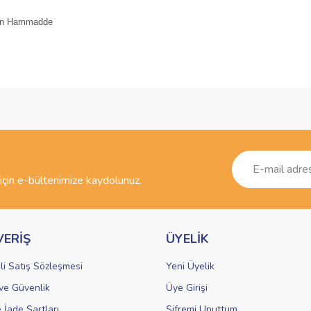
gun Hammadde
ve diğer konularda yetersiz gördüğünüz noktaları öneri formunu kullanarak taraf
Bu ürüne ilk yorumu siz yapın!
r.
Yorum Yaz
çin e-bültenimize kaydolunuz.
VERİŞ
ÜYELİK
li Satış Sözleşmesi
Yeni Üyelik
k ve Güvenlik
Üye Girişi
Gönder
e İade Şartları
Şifremi Unuttum