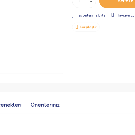
SEPETE 
Tavsiye Et
Karşılaştır
çenekleri
Önerileriniz