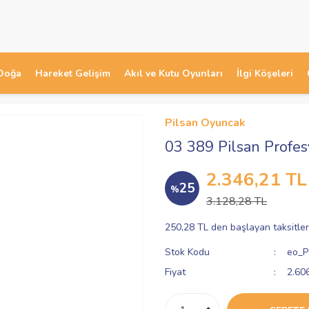
Doğa
Hareket Gelişim
Akıl ve Kutu Oyunları
İlgi Köşeleri
Pilsan Oyuncak
03 389 Pilsan Profes
2.346,21 TL
25
%
3.128,28 TL
250,28 TL den başlayan taksitler
Stok Kodu
eo_P
Fiyat
2.60