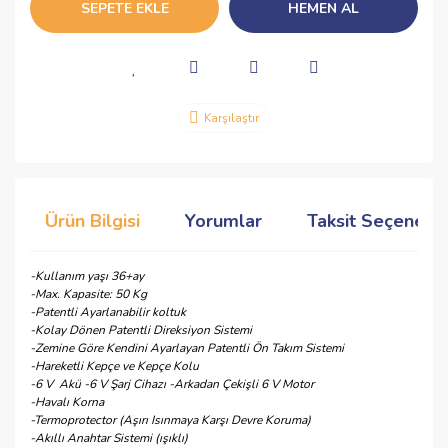
SEPETE EKLE
HEMEN AL
Karşılaştır
Ürün Bilgisi
Yorumlar
Taksit Seçenekle
-Kullanım yaşı 36+ay
-Max. Kapasite: 50 Kg
-Patentli Ayarlanabilir koltuk
-Kolay Dönen Patentli Direksiyon Sistemi
-Zemine Göre Kendini Ayarlayan Patentli Ön Takım Sistemi
-Hareketli Kepçe ve Kepçe Kolu
-6 V Akü -6 V Şarj Cihazı -Arkadan Çekişli 6 V Motor
-Havalı Korna
-Termoprotector (Aşırı Isınmaya Karşı Devre Koruma)
-Akıllı Anahtar Sistemi (ışıklı)