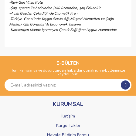
-İleri-Geri Vites Kolu
-Şarj aparatı ile haricinden (akü üzerinden) şarj Edilebilir
-Ayak Gazdan Çekildiğinde Otomatik Fren
-Türkiye Genelinde Yaygın Servis Ağı,Müşteri Hizmetleri ve Çağrı
Merkezi -Şık Görünüş Ve Ergonomik Tasarım
-Kanserojen Madde İçermeyen Çocuk Sağlığına Uygun Hammadde
Bu ürünün fiyat bilgisi, resim, ürün açıklamalarında ve diğer
konularda yetersiz gördüğünüz noktaları öneri formunu
Bu ürüne ilk yorumu siz yapın!
kullanarak tarafımıza iletebilirsiniz.
Görüş ve önerileriniz için teşekkür ederiz.
E-BÜLTEN
Tüm kampanya ve duyurulardan haberdar olmak için e-bültenimize
Yorum Yaz
kaydolunuz.
Ürün resmi kalitesiz, bozuk veya görüntülenemiyor.
Ürün açıklamasında eksik bilgiler bulunuyor.
Ürün bilgilerinde hatalar bulunuyor.
KURUMSAL
Ürün fiyatı diğer sitelerden daha pahalı.
Bu ürüne benzer farklı alternatifler olmalı.
İletişim
Kargo Takibi
Havale Bildirim Formu