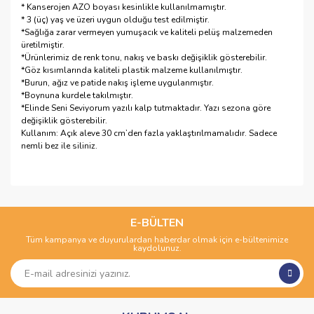
* Kanserojen AZO boyası kesinlikle kullanılmamıştır.
* 3 (üç) yaş ve üzeri uygun olduğu test edilmiştir.
*Sağlığa zarar vermeyen yumuşacık ve kaliteli pelüş malzemeden
üretilmiştir.
*Ürünlerimiz de renk tonu, nakış ve baskı değişiklik gösterebilir.
*Göz kısımlarında kaliteli plastik malzeme kullanılmıştır.
*Burun, ağız ve patide nakış işleme uygulanmıştır.
*Boynuna kurdele takılmıştır.
*Elinde Seni Seviyorum yazılı kalp tutmaktadır. Yazı sezona göre
değişiklik gösterebilir.
Kullanım: Açık aleve 30 cm’den fazla yaklaştırılmamalıdır. Sadece
nemli bez ile siliniz.
Bu ürünün fiyat bilgisi, resim, ürün açıklamalarında ve diğer
konularda yetersiz gördüğünüz noktaları öneri formunu
Bu ürüne ilk yorumu siz yapın!
kullanarak tarafımıza iletebilirsiniz.
Görüş ve önerileriniz için teşekkür ederiz.
E-BÜLTEN
Tüm kampanya ve duyurulardan haberdar olmak için e-bültenimize
Yorum Yaz
kaydolunuz.
Ürün resmi kalitesiz, bozuk veya görüntülenemiyor.
Ürün açıklamasında eksik bilgiler bulunuyor.
Ürün bilgilerinde hatalar bulunuyor.