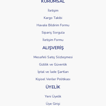
KURUMSAL
Ürün fiyatı diğer sitelerden daha pahalı.
Bu ürüne benzer farklı alternatifler olmalı.
İletişim
Kargo Takibi
Havale Bildirim Formu
Sipariş Sorgula
Gönder
İletişim Formu
ALIŞVERİŞ
Mesafeli Satış Sözleşmesi
Gizlilik ve Güvenlik
İptal ve İade Şartları
Kişisel Veriler Politikası
ÜYELİK
Yeni Üyelik
Üye Girişi