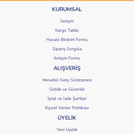
Ürün bilgilerinde hatalar bulunuyor.
KURUMSAL
Ürün fiyatı diğer sitelerden daha pahalı.
Bu ürüne benzer farklı alternatifler olmalı.
İletişim
Kargo Takibi
Havale Bildirim Formu
Sipariş Sorgula
Gönder
İletişim Formu
ALIŞVERİŞ
Mesafeli Satış Sözleşmesi
Gizlilik ve Güvenlik
İptal ve İade Şartları
Kişisel Veriler Politikası
ÜYELİK
Yeni Üyelik