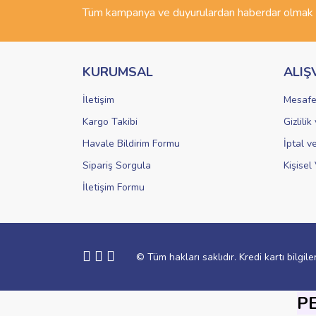
Ürün bilgilerinde hatalar bulunuyor.
Tüm kampanya ve duyurulardan haberdar olmak i
Ürün fiyatı diğer sitelerden daha pahalı.
Bu ürüne benzer farklı alternatifler olmalı.
KURUMSAL
ALIŞ
İletişim
Mesafe
Kargo Takibi
Gizlili
Havale Bildirim Formu
İptal v
Sipariş Sorgula
Kişisel 
İletişim Formu
© Tüm hakları saklıdır. Kredi kartı bilgile
P