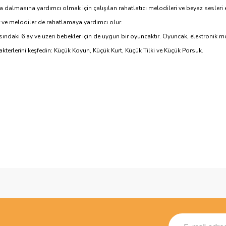
 dalmasına yardımcı olmak için çalışılan rahatlatıcı melodileri ve beyaz sesleri etk
er ve melodiler de rahatlamaya yardımcı olur.
ndaki 6 ay ve üzeri bebekler için de uygun bir oyuncaktır. Oyuncak, elektronik m
terlerini keşfedin: Küçük Koyun, Küçük Kurt, Küçük Tilki ve Küçük Porsuk.
ve diğer konularda yetersiz gördüğünüz noktaları öneri formunu kullanarak taraf
Bu ürüne ilk yorumu siz yapın!
r.
Yorum Yaz