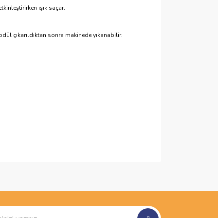
inleştirirken ışık saçar.
odül çıkarıldıktan sonra makinede yıkanabilir.
ımıza iletebilirsiniz.