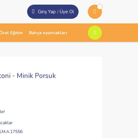
Giriş Yap
Üye Ol
/
Özel Eğitim
Bahçe oyuncakları
ni - Minik Porsuk
le!
caklar
LM.A.17556