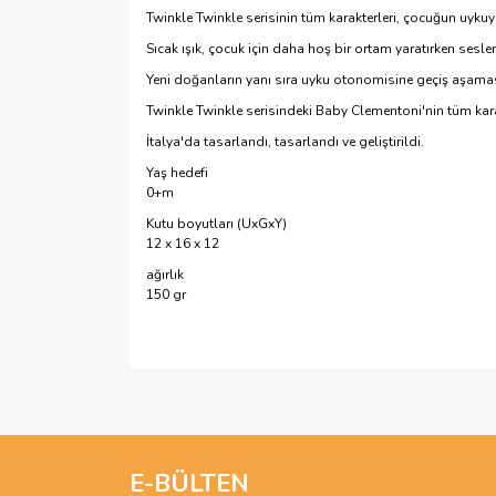
Twinkle Twinkle serisinin tüm karakterleri, çocuğun uykuya
Sıcak ışık, çocuk için daha hoş bir ortam yaratırken sesl
Yeni doğanların yanı sıra uyku otonomisine geçiş aşaması
Twinkle Twinkle serisindeki Baby Clementoni'nin tüm karak
İtalya'da tasarlandı, tasarlandı ve geliştirildi.
Yaş hedefi
0+m
Kutu boyutları (UxGxY)
12 x 16 x 12
ağırlık
150 gr
Bu ürünün fiyat bilgisi, resim, ürün açıklamalarında 
Görüş ve önerileriniz için teşekkür ederiz.
Ürün resmi kalitesiz, bozuk veya görüntülenemiyo
Ürün açıklamasında eksik bilgiler bulunuyor.
E-BÜLTEN