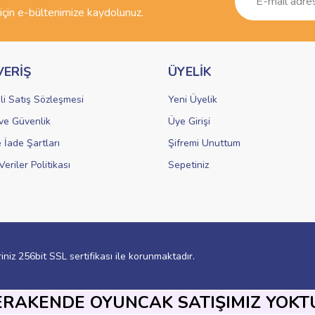
çin e-bültenimize kaydolunuz.
VERİŞ
ÜYELİK
li Satış Sözleşmesi
Yeni Üyelik
k ve Güvenlik
Üye Girişi
Gönder
e İade Şartları
Şifremi Unuttum
Veriler Politikası
Sepetiniz
riniz 256bit SSL sertifikası ile korunmaktadır.
ERAKENDE OYUNCAK SATIŞIMIZ YOKT