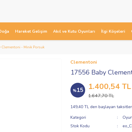
Doğa
Hareket Gelişim
Akıl ve Kutu Oyunları
İlgi Köşeleri
 Clementoni - Minik Porsuk
Clementoni
17556 Baby Clemento
1.400,54 TL
15
%
1.647,70 TL
149,40 TL den başlayan taksitler
Kategori
Oyun
Stok Kodu
eo_C