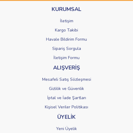
Ürün bilgilerinde hatalar bulunuyor.
KURUMSAL
Ürün fiyatı diğer sitelerden daha pahalı.
Bu ürüne benzer farklı alternatifler olmalı.
İletişim
Kargo Takibi
Havale Bildirim Formu
Sipariş Sorgula
Gönder
İletişim Formu
ALIŞVERİŞ
Mesafeli Satış Sözleşmesi
Gizlilik ve Güvenlik
İptal ve İade Şartları
Kişisel Veriler Politikası
ÜYELİK
Yeni Üyelik