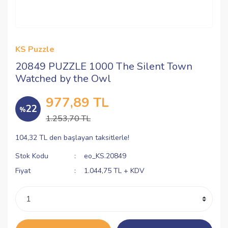
KS Puzzle
20849 PUZZLE 1000 The Silent Town
Watched by the Owl
977,89 TL
22
%
1.253,70 TL
104,32 TL den başlayan taksitlerle!
Stok Kodu
eo_KS.20849
Fiyat
1.044,75 TL + KDV