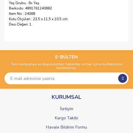
Yaş Grubu : 8+ Yaş
Barkodu: 4891761240882
Item No : 24088
Kutu Ölçüleri : 23,5 x 11,5 x 10,5 cm.
Desi Değeri: 1
Bu ürünün fiyat bilgisi, resim, ürün açıklamalarında ve diğer
konularda yetersiz gördüğünüz noktaları öneri formunu
Bu ürüne ilk yorumu siz yapın!
kullanarak tarafımıza iletebilirsiniz.
Görüş ve önerileriniz için teşekkür ederiz.
E-BÜLTEN
Tüm kampanya ve duyurulardan haberdar olmak için e-bültenimize
Yorum Yaz
kaydolunuz.
Ürün resmi kalitesiz, bozuk veya görüntülenemiyor.
Ürün açıklamasında eksik bilgiler bulunuyor.
Ürün bilgilerinde hatalar bulunuyor.
KURUMSAL
Ürün fiyatı diğer sitelerden daha pahalı.
Bu ürüne benzer farklı alternatifler olmalı.
İletişim
Kargo Takibi
Havale Bildirim Formu