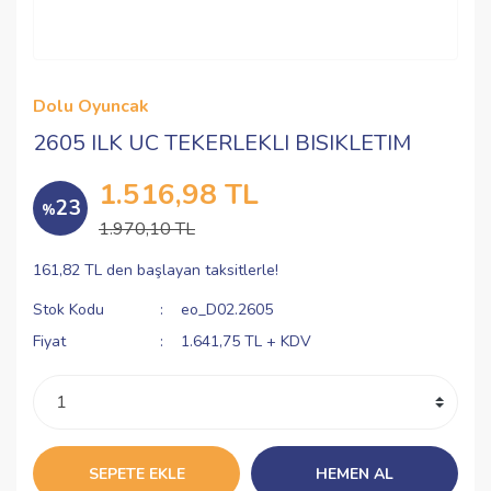
Dolu Oyuncak
2605 ILK UC TEKERLEKLI BISIKLETIM
1.516,98 TL
23
%
1.970,10 TL
161,82 TL den başlayan taksitlerle!
Stok Kodu
eo_D02.2605
Fiyat
1.641,75 TL + KDV
SEPETE EKLE
HEMEN AL