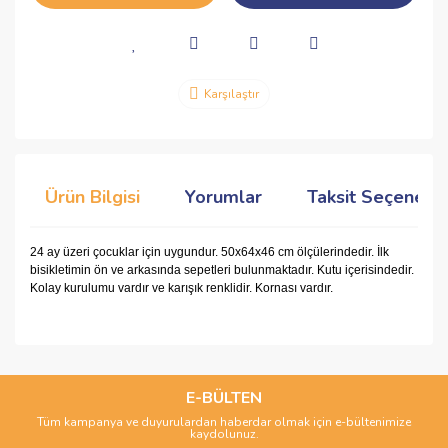
Karşılaştır
Ürün Bilgisi
Yorumlar
Taksit Seçenekle
24 ay üzeri çocuklar için uygundur. 50x64x46 cm ölçülerindedir. İlk
bisikletimin ön ve arkasında sepetleri bulunmaktadır. Kutu içerisindedir.
Kolay kurulumu vardır ve karışık renklidir. Kornası vardır.
Bu ürünün fiyat bilgisi, resim, ürün açıklamalarında ve diğer
konularda yetersiz gördüğünüz noktaları öneri formunu
Bu ürüne ilk yorumu siz yapın!
kullanarak tarafımıza iletebilirsiniz.
Görüş ve önerileriniz için teşekkür ederiz.
E-BÜLTEN
Tüm kampanya ve duyurulardan haberdar olmak için e-bültenimize
Yorum Yaz
kaydolunuz.
Ürün resmi kalitesiz, bozuk veya görüntülenemiyor.