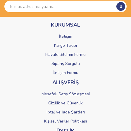
Ürün açıklamasında eksik bilgiler bulunuyor.
Ürün bilgilerinde hatalar bulunuyor.
KURUMSAL
Ürün fiyatı diğer sitelerden daha pahalı.
Bu ürüne benzer farklı alternatifler olmalı.
İletişim
Kargo Takibi
Havale Bildirim Formu
Sipariş Sorgula
Gönder
İletişim Formu
ALIŞVERİŞ
Mesafeli Satış Sözleşmesi
Gizlilik ve Güvenlik
İptal ve İade Şartları
Kişisel Veriler Politikası