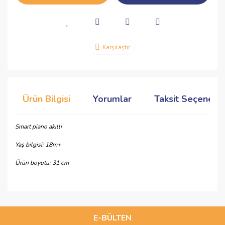
Karşılaştır
Ürün Bilgisi
Yorumlar
Taksit Seçenekle
Smart piano akıllı
Yaş bilgisi: 18m+
Ürün boyutu: 31 cm
Bu ürünün fiyat bilgisi, resim, ürün açıklamalarında ve diğer
konularda yetersiz gördüğünüz noktaları öneri formunu
Bu ürüne ilk yorumu siz yapın!
kullanarak tarafımıza iletebilirsiniz.
Görüş ve önerileriniz için teşekkür ederiz.
E-BÜLTEN