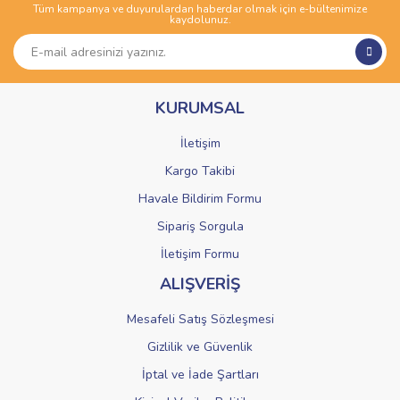
Tüm kampanya ve duyurulardan haberdar olmak için e-bültenimize
Yorum Yaz
kaydolunuz.
Ürün resmi kalitesiz, bozuk veya görüntülenemiyor.
Ürün açıklamasında eksik bilgiler bulunuyor.
Ürün bilgilerinde hatalar bulunuyor.
KURUMSAL
Ürün fiyatı diğer sitelerden daha pahalı.
Bu ürüne benzer farklı alternatifler olmalı.
İletişim
Kargo Takibi
Havale Bildirim Formu
Sipariş Sorgula
Gönder
İletişim Formu
ALIŞVERİŞ
Mesafeli Satış Sözleşmesi
Gizlilik ve Güvenlik
İptal ve İade Şartları