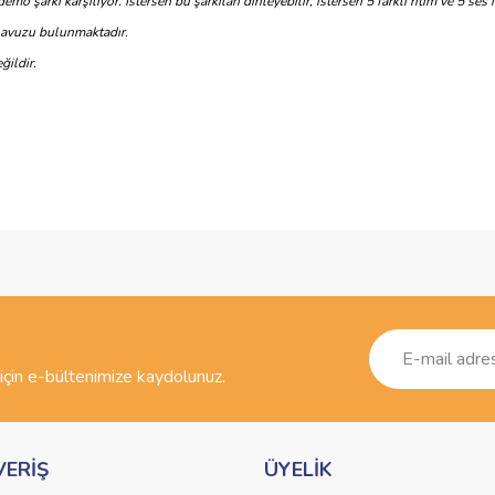
 şarkı karşılıyor. İstersen bu şarkıları dinleyebilir, istersen 5 farklı ritim ve 5 ses il
ılavuzu bulunmaktadır.
ğildir.
ve diğer konularda yetersiz gördüğünüz noktaları öneri formunu kullanarak taraf
Bu ürüne ilk yorumu siz yapın!
r.
Yorum Yaz
çin e-bültenimize kaydolunuz.
VERİŞ
ÜYELİK