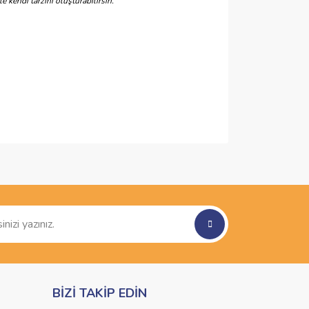
e kendi tarzını oluşturabilirsin.
ımıza iletebilirsiniz.
BİZİ TAKİP EDİN