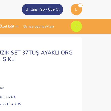
Giriş Yap
Üye Ol
/
Özel Eğitim
Bahçe oyuncakları
ZİK SET 37TUŞ AYAKLI ORG
IŞIKLI
le!
01.33740
6,66 TL + KDV