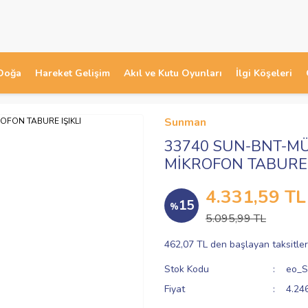
Doğa
Hareket Gelişim
Akıl ve Kutu Oyunları
İlgi Köşeleri
Sunman
33740 SUN-BNT-MÜ
MİKROFON TABURE 
4.331,59 TL
15
%
5.095,99 TL
462,07 TL den başlayan taksitler
Stok Kodu
eo_S
Fiyat
4.24