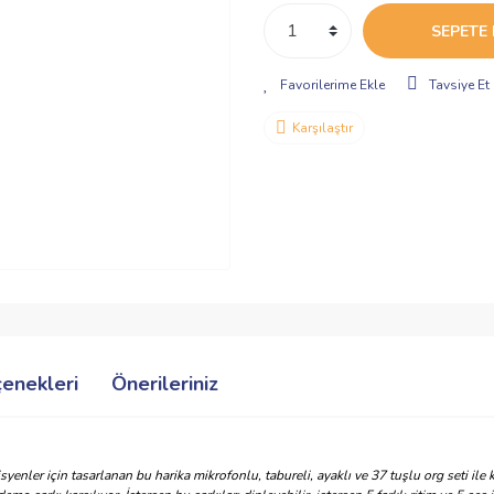
SEPETE 
Tavsiye Et
Karşılaştır
çenekleri
Önerileriniz
enler için tasarlanan bu harika mikrofonlu, tabureli, ayaklı ve 37 tuşlu org seti il