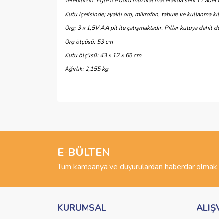
verebilirsin. Eğlence dolu müzikal maceranda seni 11 adet demo
Kutu içerisinde; ayaklı org, mikrofon, tabure ve kullanma k
Org; 3 x 1,5V AA pil ile çalışmaktadır. Piller kutuya dahil de
Org ölçüsü: 53 cm
Kutu ölçüsü: 43 x 12 x 60 cm
Ağırlık: 2,155 kg
Bu ürünün fiyat bilgisi, resim, ürün açıklamalarında 
Görüş ve önerileriniz için teşekkür ederiz.
Ürün resmi kalitesiz, bozuk veya görüntülenemiyo
Ürün açıklamasında eksik bilgiler bulunuyor.
E-BÜLTEN
Ürün bilgilerinde hatalar bulunuyor.
Tüm kampanya ve duyurulardan haberdar olmak i
Ürün fiyatı diğer sitelerden daha pahalı.
Bu ürüne benzer farklı alternatifler olmalı.
KURUMSAL
ALIŞ