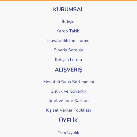
Ürün bilgilerinde hatalar bulunuyor.
KURUMSAL
Ürün fiyatı diğer sitelerden daha pahalı.
Bu ürüne benzer farklı alternatifler olmalı.
İletişim
Kargo Takibi
Havale Bildirim Formu
Sipariş Sorgula
Gönder
İletişim Formu
ALIŞVERİŞ
Mesafeli Satış Sözleşmesi
Gizlilik ve Güvenlik
İptal ve İade Şartları
Kişisel Veriler Politikası
ÜYELİK
Yeni Üyelik