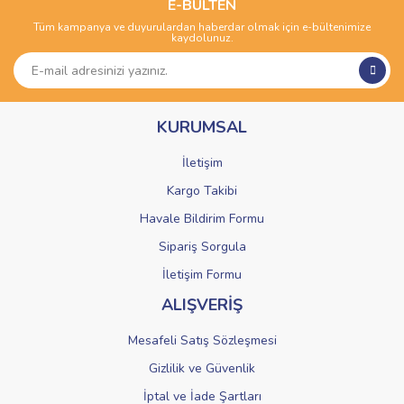
Görüş ve önerileriniz için teşekkür ederiz.
E-BÜLTEN
Tüm kampanya ve duyurulardan haberdar olmak için e-bültenimize
Yorum Yaz
kaydolunuz.
Ürün resmi kalitesiz, bozuk veya görüntülenemiyor.
Ürün açıklamasında eksik bilgiler bulunuyor.
Ürün bilgilerinde hatalar bulunuyor.
KURUMSAL
Ürün fiyatı diğer sitelerden daha pahalı.
Bu ürüne benzer farklı alternatifler olmalı.
İletişim
Kargo Takibi
Havale Bildirim Formu
Sipariş Sorgula
Gönder
İletişim Formu
ALIŞVERİŞ
Mesafeli Satış Sözleşmesi
Gizlilik ve Güvenlik
İptal ve İade Şartları