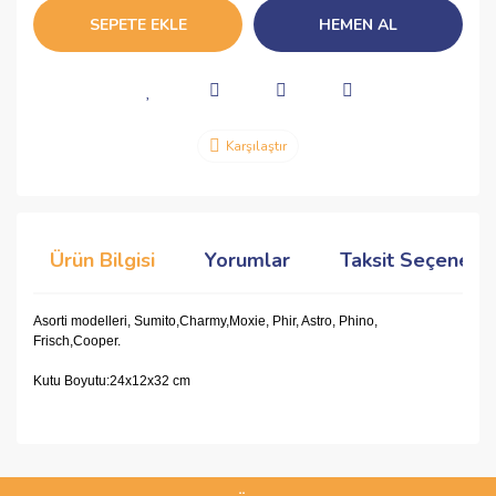
SEPETE EKLE
HEMEN AL
Karşılaştır
Ürün Bilgisi
Yorumlar
Taksit Seçenekle
Asorti modelleri, Sumito,Charmy,Moxie, Phir, Astro, Phino,
Frisch,Cooper.
Kutu Boyutu:24x12x32 cm
Bu ürünün fiyat bilgisi, resim, ürün açıklamalarında ve diğer
konularda yetersiz gördüğünüz noktaları öneri formunu
Bu ürüne ilk yorumu siz yapın!
kullanarak tarafımıza iletebilirsiniz.