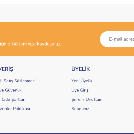
ve diğer konularda yetersiz gördüğünüz noktaları öneri formunu kullanarak taraf
Bu ürüne ilk yorumu siz yapın!
r.
Yorum Yaz
çin e-bültenimize kaydolunuz.
VERİŞ
ÜYELİK
li Satış Sözleşmesi
Yeni Üyelik
k ve Güvenlik
Üye Girişi
Gönder
e İade Şartları
Şifremi Unuttum
Veriler Politikası
Sepetiniz