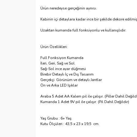
Ürün neredeyse gerçeğinin aynısı.
Kabinin içi detaylara kadar ince bir şekilde dekore edilmiş
Uzaktan kumanda full fonksiyonlu ve kullanışlıdır.
Ürün Özellikleri:
Full Fonksiyon Kumanda
İleri, Geri, Sağ ve Sol
Sağ-Sol ince ayar düğmesi
Birebir Detaylı İç ve Dış Tasarım
Gerçekçi Görünüm ve detaylı Jantlar
Ön ve Arka LED Işıklar
Araba 5 Adet AA Kalem pil ile çalışır. (Piller Dahil Değildi
Kumanda 1 Adet 9V pil ile çalışır. (Pil Dahil Değildir)
Yaş Grubu : 6+ Yaş
Kutu Ölçüleri : 43,5 x 23 x 19,5 cm.