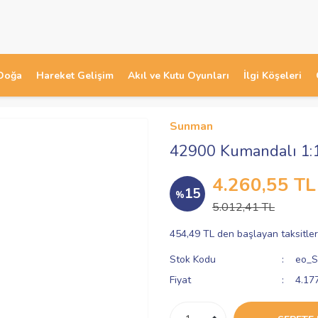
Doğa
Hareket Gelişim
Akıl ve Kutu Oyunları
İlgi Köşeleri
Sunman
42900 Kumandalı 1:
4.260,55 TL
15
%
5.012,41 TL
454,49 TL den başlayan taksitler
Stok Kodu
eo_S
Fiyat
4.17