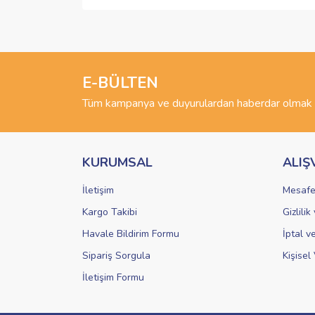
Bu ürünün fiyat bilgisi, resim, ürün açıklamalarında 
Görüş ve önerileriniz için teşekkür ederiz.
Ürün resmi kalitesiz, bozuk veya görüntülenemiyo
Ürün açıklamasında eksik bilgiler bulunuyor.
E-BÜLTEN
Ürün bilgilerinde hatalar bulunuyor.
Tüm kampanya ve duyurulardan haberdar olmak i
Ürün fiyatı diğer sitelerden daha pahalı.
Bu ürüne benzer farklı alternatifler olmalı.
KURUMSAL
ALIŞ
İletişim
Mesafe
Kargo Takibi
Gizlili
Havale Bildirim Formu
İptal v
Sipariş Sorgula
Kişisel 
İletişim Formu