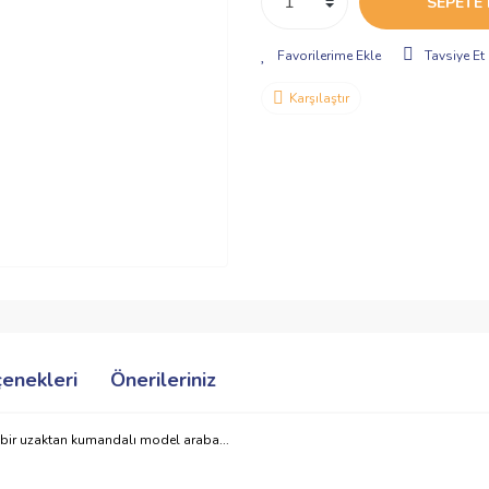
SEPETE 
Tavsiye Et
Karşılaştır
çenekleri
Önerileriniz
a bir uzaktan kumandalı model araba...