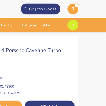
Giriş Yap
Üye Ol
/
Özel Eğitim
Bahçe oyuncakları
14 Porsche Cayenne Turbo
le!
01.42900
7,01 TL + KDV