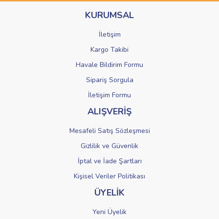
Ürün bilgilerinde hatalar bulunuyor.
KURUMSAL
Ürün fiyatı diğer sitelerden daha pahalı.
Bu ürüne benzer farklı alternatifler olmalı.
İletişim
Kargo Takibi
Havale Bildirim Formu
Sipariş Sorgula
Gönder
İletişim Formu
ALIŞVERİŞ
Mesafeli Satış Sözleşmesi
Gizlilik ve Güvenlik
İptal ve İade Şartları
Kişisel Veriler Politikası
ÜYELİK
Yeni Üyelik