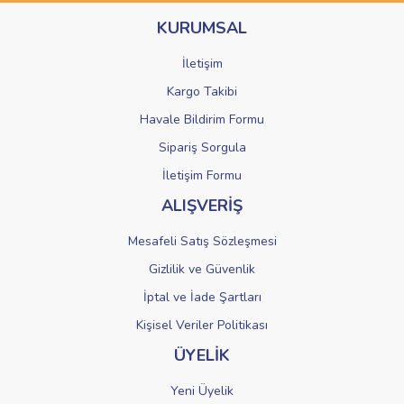
Ürün bilgilerinde hatalar bulunuyor.
KURUMSAL
Ürün fiyatı diğer sitelerden daha pahalı.
Bu ürüne benzer farklı alternatifler olmalı.
İletişim
Kargo Takibi
Havale Bildirim Formu
Sipariş Sorgula
Gönder
İletişim Formu
ALIŞVERİŞ
Mesafeli Satış Sözleşmesi
Gizlilik ve Güvenlik
İptal ve İade Şartları
Kişisel Veriler Politikası
ÜYELİK
Yeni Üyelik