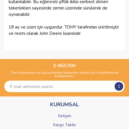
kullanılabilir. Bu eğlenceli çiftlik ikilisi serbest dönen
tekerlekleri sayesinde zemin üzerinde sürülerek de
oynanabilir.
18 ay ve üzeri için uygundur. TOMY tarafından üretilmiştir
ve resmi olarak John Deere lisanslıdır.
Bu ürünün fiyat bilgisi, resim, ürün açıklamalarında ve diğer
konularda yetersiz gördüğünüz noktaları öneri formunu
Bu ürüne ilk yorumu siz yapın!
kullanarak tarafımıza iletebilirsiniz.
Görüş ve önerileriniz için teşekkür ederiz.
E-BÜLTEN
Tüm kampanya ve duyurulardan haberdar olmak için e-bültenimize
Yorum Yaz
kaydolunuz.
Ürün resmi kalitesiz, bozuk veya görüntülenemiyor.
Ürün açıklamasında eksik bilgiler bulunuyor.
Ürün bilgilerinde hatalar bulunuyor.
KURUMSAL
Ürün fiyatı diğer sitelerden daha pahalı.
Bu ürüne benzer farklı alternatifler olmalı.
İletişim
Kargo Takibi