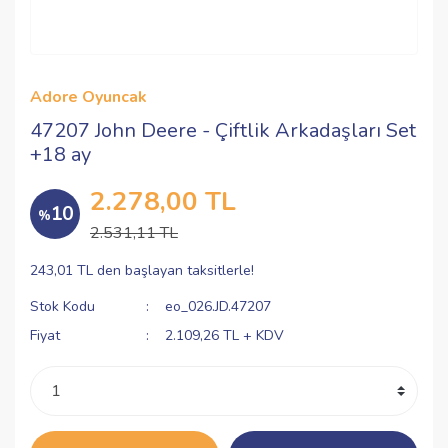
Adore Oyuncak
47207 John Deere - Çiftlik Arkadaşları Set
+18 ay
2.278,00 TL
10
%
2.531,11 TL
243,01 TL den başlayan taksitlerle!
Stok Kodu
eo_026.JD.47207
Fiyat
2.109,26 TL + KDV