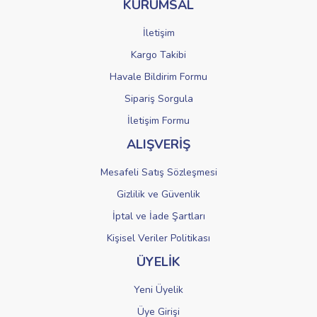
KURUMSAL
Ürün fiyatı diğer sitelerden daha pahalı.
Bu ürüne benzer farklı alternatifler olmalı.
İletişim
Kargo Takibi
Havale Bildirim Formu
Sipariş Sorgula
Gönder
İletişim Formu
ALIŞVERİŞ
Mesafeli Satış Sözleşmesi
Gizlilik ve Güvenlik
İptal ve İade Şartları
Kişisel Veriler Politikası
ÜYELİK
Yeni Üyelik
Üye Girişi