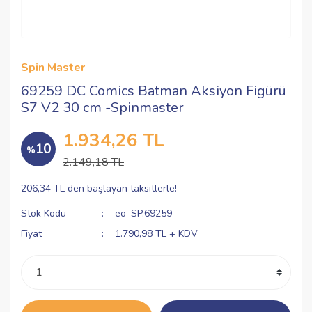
Spin Master
69259 DC Comics Batman Aksiyon Figürü
S7 V2 30 cm -Spinmaster
1.934,26 TL
10
%
2.149,18 TL
206,34 TL den başlayan taksitlerle!
Stok Kodu
eo_SP.69259
Fiyat
1.790,98 TL + KDV