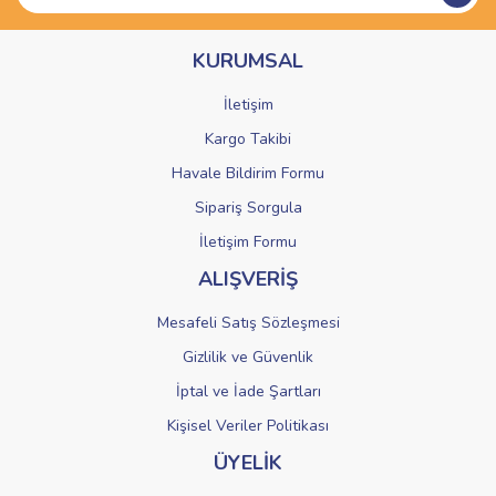
Ürün bilgilerinde hatalar bulunuyor.
KURUMSAL
Ürün fiyatı diğer sitelerden daha pahalı.
Bu ürüne benzer farklı alternatifler olmalı.
İletişim
Kargo Takibi
Havale Bildirim Formu
Sipariş Sorgula
Gönder
İletişim Formu
ALIŞVERİŞ
Mesafeli Satış Sözleşmesi
Gizlilik ve Güvenlik
İptal ve İade Şartları
Kişisel Veriler Politikası
ÜYELİK