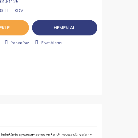
01.81125
93 TL + KDV
EKLE
HEMEN AL
Yorum Yaz
Fiyat Alarmı
k bebeklerle oynamayı seven ve kendi macera dünyalarını