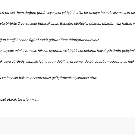
getiren bu set, hem doğum günü veya yeni yıl için harika bir hediye hem de kızınız için ta
la birlikte 2 yavru kedi bulacaksınız. Bebeğin etkileyici gözleri, düzgün yüz hatları
cuğun isteği üzerine figürü farklı görüntülere dönüştürebilirsiniz.
 bu sayede mini oyuncak, hikaye oyunları ve küçük çocuklarda hayal gücünün gelişimi 
veya yürüyüş yapmak için uygun değil; aynı zamanda bir çocuğun odasının iç mekan
ü ve hayvan bakımı becerilerinizi geliştirmenize yardımcı olur.
özel olarak tasarlanmıştır.
ve diğer konularda yetersiz gördüğünüz noktaları öneri formunu kullanarak taraf
Bu ürüne ilk yorumu siz yapın!