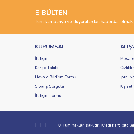
Ürün resmi kalitesiz, bozuk veya görüntülenemiyo
Ürün açıklamasında eksik bilgiler bulunuyor.
E-BÜLTEN
Ürün bilgilerinde hatalar bulunuyor.
Tüm kampanya ve duyurulardan haberdar olmak i
Ürün fiyatı diğer sitelerden daha pahalı.
Bu ürüne benzer farklı alternatifler olmalı.
KURUMSAL
ALIŞ
İletişim
Mesafe
Kargo Takibi
Gizlili
Havale Bildirim Formu
İptal v
Sipariş Sorgula
Kişisel 
İletişim Formu
© Tüm hakları saklıdır. Kredi kartı bilgile