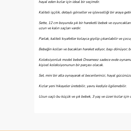
hayal eden kızlar için ideal bir seçimdir.
Kaliteli işçilik, detaylı görseller ve işlevselliği bir araya 
Sette, 12 cm boyunda şık bir hareketli bebek ve oyuncaklarıy
uzun ve kalın saçları vardır.
Parlak, kaliteli kıyafetler kolayca giyilip çıkarılabilir ve ço
Bebeğin kolları ve bacakları hareket ediyor, başı dönüyor;
Koleksiyonluk model bebek Dreameez sadece evde oynamak 
kişisel koleksiyonunun bir parçası olacak.
Set, mini bir atla oynayarak el becerilerinizi, hayal gücünüz
Kızlar yeni hikayeler üretebilir, yavru kediyle ilgilenebilir.
Uzun saçlı bu küçük ve şık bebek, 3 yaş ve üzeri kızlar için 
Bu ürünün fiyat bilgisi, resim, ürün açıklamalarında 
Görüş ve önerileriniz için teşekkür ederiz.