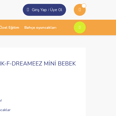
Giriş Yap
Üye Ol
/
Özel Eğitim
Bahçe oyuncakları
K-F-DREAMEEZ MİNİ BEBEK
e!
caklar