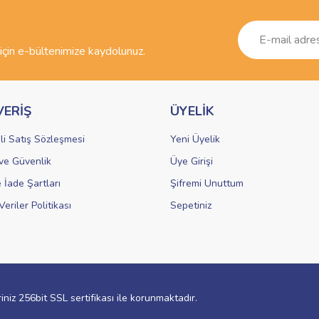
r.
Yorum Yaz
çin e-bültenimize kaydolunuz.
VERİŞ
ÜYELİK
li Satış Sözleşmesi
Yeni Üyelik
k ve Güvenlik
Üye Girişi
Gönder
e İade Şartları
Şifremi Unuttum
Veriler Politikası
Sepetiniz
riniz 256bit SSL sertifikası ile korunmaktadır.