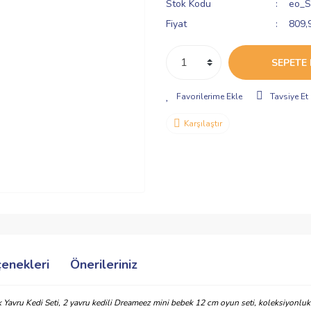
Stok Kodu
eo_S
Fiyat
809,
SEPETE 
Tavsiye Et
Karşılaştır
çenekleri
Önerileriniz
Yavru Kedi Seti, 2 yavru kedili Dreameez mini bebek 12 cm oyun seti, koleksiyonlu