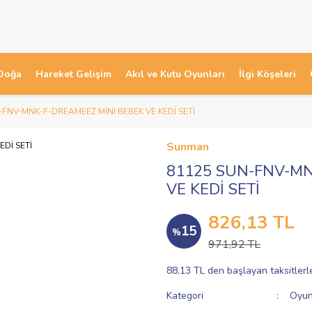
Doğa
Hareket Gelişim
Akıl ve Kutu Oyunları
İlgi Köşeleri
-FNV-MNK-F-DREAMEEZ MİNİ BEBEK VE KEDİ SETİ
Sunman
81125 SUN-FNV-MN
VE KEDİ SETİ
826,13 TL
15
%
971,92 TL
88,13 TL den başlayan taksitlerl
Kategori
Oyun