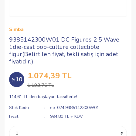
Simba
9385142300W01 DC Figures 2 5 Wave
1die-cast pop-culture collectible
figur(Belirtilen fiyat, tekli satış için adet
fiyatıdır.)
1.074,39 TL
10
%
1.193,76 TL
114,61 TL den başlayan taksitlerle!
Stok Kodu
eo_024.9385142300W01
Fiyat
994,80 TL + KDV