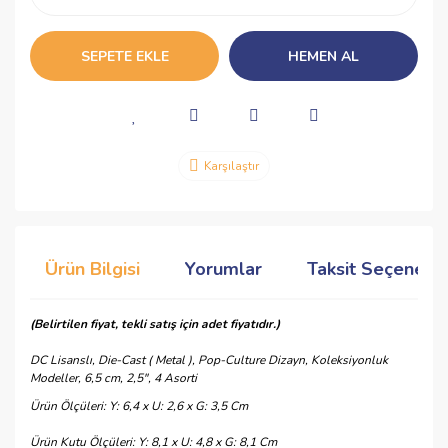
SEPETE EKLE
HEMEN AL
Karşılaştır
Ürün Bilgisi
Yorumlar
Taksit Seçenekle
(Belirtilen fiyat, tekli satış için adet fiyatıdır.)
DC Lisanslı, Die-Cast ( Metal ), Pop-Culture Dizayn, Koleksiyonluk
Modeller, 6,5 cm, 2,5", 4 Asorti
Ürün Ölçüleri: Y: 6,4 x U: 2,6 x G: 3,5 Cm
Ürün Kutu Ölçüleri: Y: 8,1 x U: 4,8 x G: 8,1 Cm