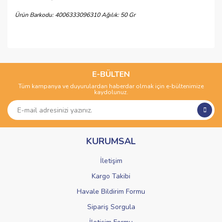
Ürün Barkodu: 4006333096310 Ağılık: 50 Gr
Bu ürünün fiyat bilgisi, resim, ürün açıklamalarında ve diğer
konularda yetersiz gördüğünüz noktaları öneri formunu
Bu ürüne ilk yorumu siz yapın!
kullanarak tarafımıza iletebilirsiniz.
Görüş ve önerileriniz için teşekkür ederiz.
E-BÜLTEN
Tüm kampanya ve duyurulardan haberdar olmak için e-bültenimize
Yorum Yaz
kaydolunuz.
Ürün resmi kalitesiz, bozuk veya görüntülenemiyor.
Ürün açıklamasında eksik bilgiler bulunuyor.
Ürün bilgilerinde hatalar bulunuyor.
KURUMSAL
Ürün fiyatı diğer sitelerden daha pahalı.
Bu ürüne benzer farklı alternatifler olmalı.
İletişim
Kargo Takibi
Havale Bildirim Formu
Sipariş Sorgula
Gönder