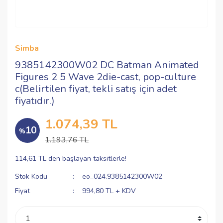
Simba
9385142300W02 DC Batman Animated
Figures 2 5 Wave 2die-cast, pop-culture
c(Belirtilen fiyat, tekli satış için adet
fiyatıdır.)
1.074,39 TL
10
%
1.193,76 TL
114,61 TL den başlayan taksitlerle!
Stok Kodu
eo_024.9385142300W02
Fiyat
994,80 TL + KDV