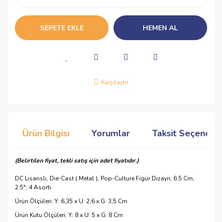
SEPETE EKLE
HEMEN AL
Karşılaştır
Ürün Bilgisi
Yorumlar
Taksit Seçenekle
(Belirtilen fiyat, tekli satış için adet fiyatıdır.)
DC Lisanslı, Die-Cast ( Metal ), Pop-Culture Figür Dizayn, 6.5 Cm,
2.5", 4 Asorti
Ürün Ölçüleri: Y: 6,35 x U: 2,6 x G: 3,5 Cm
Ürün Kutu Ölçüleri: Y: 8 x U: 5 x G: 8 Cm