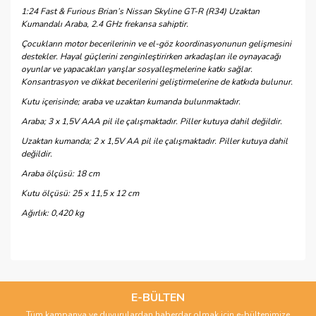
1:24 Fast & Furious Brian’s Nissan Skyline GT-R (R34) Uzaktan
Kumandalı Araba, 2.4 GHz frekansa sahiptir.
Çocukların motor becerilerinin ve el-göz koordinasyonunun gelişmesini
destekler. Hayal güçlerini zenginleştirirken arkadaşları ile oynayacağı
oyunlar ve yapacakları yarışlar sosyalleşmelerine katkı sağlar.
Konsantrasyon ve dikkat becerilerini geliştirmelerine de katkıda bulunur.
Kutu içerisinde; araba ve uzaktan kumanda bulunmaktadır.
Araba; 3 x 1,5V AAA pil ile çalışmaktadır. Piller kutuya dahil değildir.
Uzaktan kumanda; 2 x 1,5V AA pil ile çalışmaktadır. Piller kutuya dahil
değildir.
Araba ölçüsü: 18 cm
Kutu ölçüsü: 25 x 11,5 x 12 cm
Ağırlık: 0,420 kg
Bu ürünün fiyat bilgisi, resim, ürün açıklamalarında ve diğer
konularda yetersiz gördüğünüz noktaları öneri formunu
Bu ürüne ilk yorumu siz yapın!
kullanarak tarafımıza iletebilirsiniz.
Görüş ve önerileriniz için teşekkür ederiz.
E-BÜLTEN
Tüm kampanya ve duyurulardan haberdar olmak için e-bültenimize