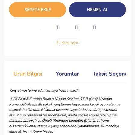
SEPETE EKLE
HEMEN AL
Karşılaştır
Ürün Bilgisi
Yorumlar
Taksit Seçenekle
Yarış atmosferine adım atmaya hazır mısın?
1:24 Fast & Furious Brian’s Nissan Skyline GT-R (R34) Uzaktan
Kumandalı Araba ile sokak yarışlarının heyecanını kendi oyun alanına
taşımak harika olacak! İkonik tasarımı sayesinde her sürüşte kendini
aksiyonun ortasında hissedebilirsin, adeta yarışın içinde gibi oyuna
dalabilirsin. Hızlı ve Öfkeli filminden tanıdığın Brian’ın ruhunu
hissederek kendi efsanevi yarış sahnelerini yaratabilirsin. Kumandayı
eline al, hızın ritmini hisset!