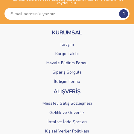
Yorum Yaz
kaydolunuz.
Ürün resmi kalitesiz, bozuk veya görüntülenemiyor.
Ürün açıklamasında eksik bilgiler bulunuyor.
Ürün bilgilerinde hatalar bulunuyor.
KURUMSAL
Ürün fiyatı diğer sitelerden daha pahalı.
Bu ürüne benzer farklı alternatifler olmalı.
İletişim
Kargo Takibi
Havale Bildirim Formu
Sipariş Sorgula
Gönder
İletişim Formu
ALIŞVERİŞ
Mesafeli Satış Sözleşmesi
Gizlilik ve Güvenlik
İptal ve İade Şartları
Kişisel Veriler Politikası