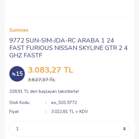
Sunman
9772 SUN-SIM-JDA-RC ARABA 1 24
FAST FURIOUS NISSAN SKYLINE GTR 2 4
GHZ FASTF
3.083,27 TL
15
%
3.627,37 TL
328,91 TL den başlayan taksitlerle!
Stok Kodu
eo_S01.9772
Fiyat
3.022,81 TL + KDV