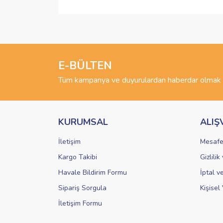
Bu ürünün fiyat bilgisi, resim, ürün açıklamalarında 
Görüş ve önerileriniz için teşekkür ederiz.
Ürün resmi kalitesiz, bozuk veya görüntülenemiyo
Ürün açıklamasında eksik bilgiler bulunuyor.
E-BÜLTEN
Ürün bilgilerinde hatalar bulunuyor.
Tüm kampanya ve duyurulardan haberdar olmak i
Ürün fiyatı diğer sitelerden daha pahalı.
Bu ürüne benzer farklı alternatifler olmalı.
KURUMSAL
ALIŞ
İletişim
Mesafe
Kargo Takibi
Gizlili
Havale Bildirim Formu
İptal v
Sipariş Sorgula
Kişisel 
İletişim Formu