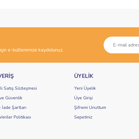
ve diğer konularda yetersiz gördüğünüz noktaları öneri formunu kullanarak taraf
Bu ürüne ilk yorumu siz yapın!
r.
Yorum Yaz
çin e-bültenimize kaydolunuz.
VERİŞ
ÜYELİK
li Satış Sözleşmesi
Yeni Üyelik
k ve Güvenlik
Üye Girişi
Gönder
e İade Şartları
Şifremi Unuttum
Veriler Politikası
Sepetiniz