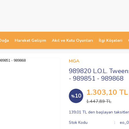
Doğa
Hareket Gelişim
Akıl ve Kutu Oyunları
İlgi Köşeleri
MGA
989820 L.O.L. Tween
- 989851 - 989868
1.303,10 TL
10
%
1.447,89 TL
139,01 TL den başlayan taksitler
Stok Kodu
eo_0