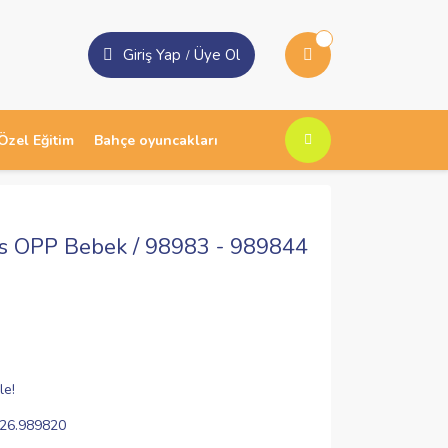
Giriş Yap
Üye Ol
/
Özel Eğitim
Bahçe oyuncakları
s OPP Bebek / 98983 - 989844
le!
26.989820