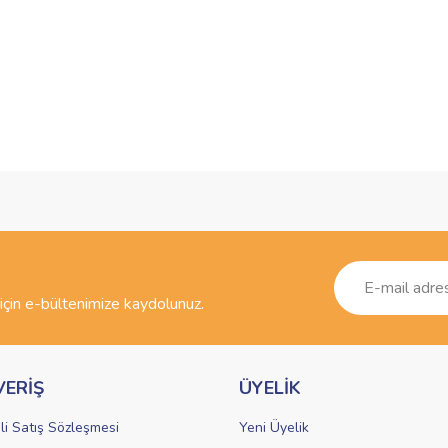
ve diğer konularda yetersiz gördüğünüz noktaları öneri formunu kullanarak taraf
Bu ürüne ilk yorumu siz yapın!
r.
Yorum Yaz
çin e-bültenimize kaydolunuz.
VERİŞ
ÜYELİK
li Satış Sözleşmesi
Yeni Üyelik