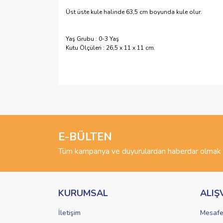
Üst üste kule halinde 63,5 cm boyunda kule olur.
Yaş Grubu : 0-3 Yaş
Kutu Ölçüleri : 26,5 x 11 x 11 cm.
Bu ürünün fiyat bilgisi, resim, ürün açıklamalarında 
Görüş ve önerileriniz için teşekkür ederiz.
Ürün resmi kalitesiz, bozuk veya görüntülenemiyo
Ürün açıklamasında eksik bilgiler bulunuyor.
E-BÜLTEN
Ürün bilgilerinde hatalar bulunuyor.
Tüm kampanya ve duyurulardan haberdar olmak i
Ürün fiyatı diğer sitelerden daha pahalı.
Bu ürüne benzer farklı alternatifler olmalı.
KURUMSAL
ALIŞ
İletişim
Mesafe