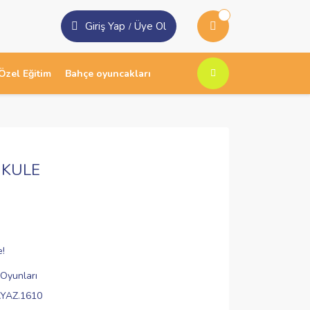
Giriş Yap
Üye Ol
/
Özel Eğitim
Bahçe oyuncakları
 KULE
e!
 Oyunları
YAZ.1610