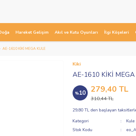
Doğa
Hareket Gelişim
Akıl ve Kutu Oyunları
İlgi Köşeleri
AE-1610 KİKİ MEGA KULE
Kiki
AE-1610 KİKİ MEGA
279,40 TL
10
%
310,44 TL
29,80 TL den başlayan taksitlerl
Kategori
Kule
Stok Kodu
eo_A