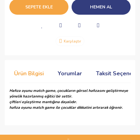
SEPETE EKLE
HEMEN AL
Karşılaştır
Ürün Bilgisi
Yorumlar
Taksit Seçenekle
Hafıza oyunu match game, çocukların görsel hafızasını geliştirmeye
yönelik hazırlanmış eğitici bir settir.
çiftleri eşleştirme mantığına dayalıdır.
hafıza oyunu match game ile çocuklar dikkatini artırarak öğrenir.
Bu ürünün fiyat bilgisi, resim, ürün açıklamalarında ve diğer
konularda yetersiz gördüğünüz noktaları öneri formunu
Bu ürüne ilk yorumu siz yapın!
kullanarak tarafımıza iletebilirsiniz.