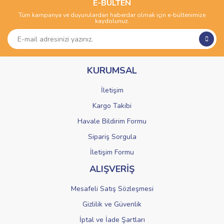
Görüş ve önerileriniz için teşekkür ederiz.
E-BÜLTEN
Tüm kampanya ve duyurulardan haberdar olmak için e-bültenimize
Yorum Yaz
kaydolunuz.
Ürün resmi kalitesiz, bozuk veya görüntülenemiyor.
Ürün açıklamasında eksik bilgiler bulunuyor.
Ürün bilgilerinde hatalar bulunuyor.
KURUMSAL
Ürün fiyatı diğer sitelerden daha pahalı.
Bu ürüne benzer farklı alternatifler olmalı.
İletişim
Kargo Takibi
Havale Bildirim Formu
Sipariş Sorgula
Gönder
İletişim Formu
ALIŞVERİŞ
Mesafeli Satış Sözleşmesi
Gizlilik ve Güvenlik
İptal ve İade Şartları