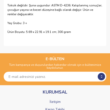
Toksik değildir. Şuna uygundur: ASTM D-4236. Kalıplanmış sonuçlar,
çocuğun yaşına ve beceri düzeyine bağlı olarak değişir. Ürün ve
renkler değişecektir.
Yaş Grubu: 3 +
Ürün Boyutu: ‎5.69 x 22.91 x 19.1 cm; 300 gram
Bu ürünün fiyat bilgisi, resim, ürün açıklamalarında ve diğer
konularda yetersiz gördüğünüz noktaları öneri formunu
Bu ürüne ilk yorumu siz yapın!
kullanarak tarafımıza iletebilirsiniz.
Görüş ve önerileriniz için teşekkür ederiz.
E-BÜLTEN
Tüm kampanya ve duyurulardan haberdar olmak için e-bültenimize
Yorum Yaz
kaydolunuz.
Ürün resmi kalitesiz, bozuk veya görüntülenemiyor.
Ürün açıklamasında eksik bilgiler bulunuyor.
Ürün bilgilerinde hatalar bulunuyor.
KURUMSAL
Ürün fiyatı diğer sitelerden daha pahalı.
Bu ürüne benzer farklı alternatifler olmalı.
İletişim
Kargo Takibi