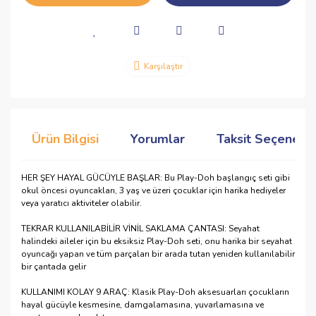
Karşılaştır
Ürün Bilgisi
Yorumlar
Taksit Seçenekle
HER ŞEY HAYAL GÜCÜYLE BAŞLAR: Bu Play-Doh başlangıç ​​seti gibi
okul öncesi oyuncakları, 3 yaş ve üzeri çocuklar için harika hediyeler
veya yaratıcı aktiviteler olabilir.
TEKRAR KULLANILABİLİR VİNİL SAKLAMA ÇANTASI: Seyahat
halindeki aileler için bu eksiksiz Play-Doh seti, onu harika bir seyahat
oyuncağı yapan ve tüm parçaları bir arada tutan yeniden kullanılabilir
bir çantada gelir
KULLANIMI KOLAY 9 ARAÇ: Klasik Play-Doh aksesuarları çocukların
hayal gücüyle kesmesine, damgalamasına, yuvarlamasına ve