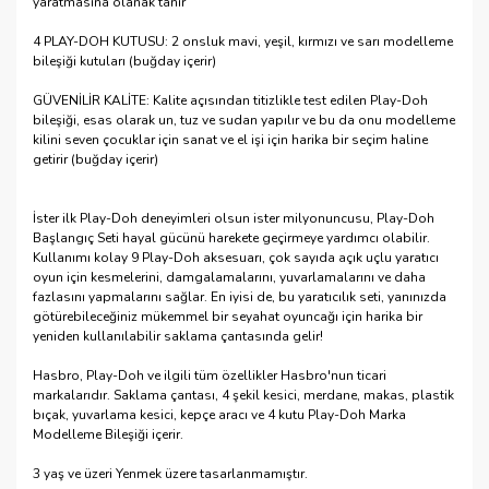
yaratmasına olanak tanır
4 PLAY-DOH KUTUSU: 2 onsluk mavi, yeşil, kırmızı ve sarı modelleme
bileşiği kutuları (buğday içerir)
GÜVENİLİR KALİTE: Kalite açısından titizlikle test edilen Play-Doh
bileşiği, esas olarak un, tuz ve sudan yapılır ve bu da onu modelleme
kilini seven çocuklar için sanat ve el işi için harika bir seçim haline
getirir (buğday içerir)
İster ilk Play-Doh deneyimleri olsun ister milyonuncusu, Play-Doh
Başlangıç ​​Seti hayal gücünü harekete geçirmeye yardımcı olabilir.
Kullanımı kolay 9 Play-Doh aksesuarı, çok sayıda açık uçlu yaratıcı
oyun için kesmelerini, damgalamalarını, yuvarlamalarını ve daha
fazlasını yapmalarını sağlar. En iyisi de, bu yaratıcılık seti, yanınızda
götürebileceğiniz mükemmel bir seyahat oyuncağı için harika bir
yeniden kullanılabilir saklama çantasında gelir!
Hasbro, Play-Doh ve ilgili tüm özellikler Hasbro'nun ticari
markalarıdır. Saklama çantası, 4 şekil kesici, merdane, makas, plastik
bıçak, yuvarlama kesici, kepçe aracı ve 4 kutu Play-Doh Marka
Modelleme Bileşiği içerir.
3 yaş ve üzeri Yenmek üzere tasarlanmamıştır.