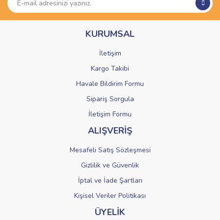
Ürün açıklamasında eksik bilgiler bulunuyor.
Ürün bilgilerinde hatalar bulunuyor.
KURUMSAL
Ürün fiyatı diğer sitelerden daha pahalı.
Bu ürüne benzer farklı alternatifler olmalı.
İletişim
Kargo Takibi
Havale Bildirim Formu
Sipariş Sorgula
Gönder
İletişim Formu
ALIŞVERİŞ
Mesafeli Satış Sözleşmesi
Gizlilik ve Güvenlik
İptal ve İade Şartları
Kişisel Veriler Politikası
ÜYELİK