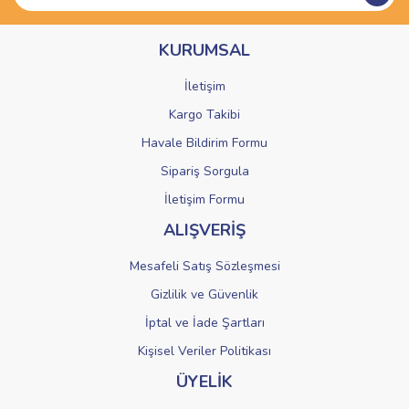
Ürün bilgilerinde hatalar bulunuyor.
KURUMSAL
Ürün fiyatı diğer sitelerden daha pahalı.
Bu ürüne benzer farklı alternatifler olmalı.
İletişim
Kargo Takibi
Havale Bildirim Formu
Sipariş Sorgula
Gönder
İletişim Formu
ALIŞVERİŞ
Mesafeli Satış Sözleşmesi
Gizlilik ve Güvenlik
İptal ve İade Şartları
Kişisel Veriler Politikası
ÜYELİK