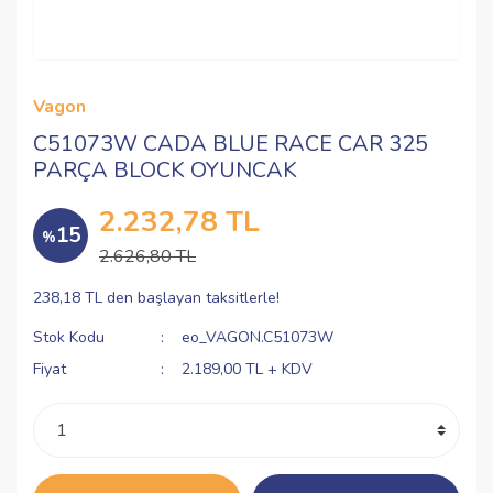
Vagon
C51073W CADA BLUE RACE CAR 325
PARÇA BLOCK OYUNCAK
2.232,78 TL
15
%
2.626,80 TL
238,18 TL den başlayan taksitlerle!
Stok Kodu
eo_VAGON.C51073W
Fiyat
2.189,00 TL + KDV