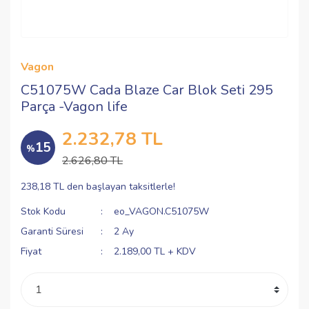
Vagon
C51075W Cada Blaze Car Blok Seti 295
Parça -Vagon life
2.232,78 TL
15
%
2.626,80 TL
238,18 TL den başlayan taksitlerle!
Stok Kodu
eo_VAGON.C51075W
Garanti Süresi
2 Ay
Fiyat
2.189,00 TL + KDV