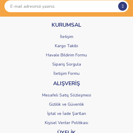
Ürün açıklamasında eksik bilgiler bulunuyor.
Ürün bilgilerinde hatalar bulunuyor.
KURUMSAL
Ürün fiyatı diğer sitelerden daha pahalı.
Bu ürüne benzer farklı alternatifler olmalı.
İletişim
Kargo Takibi
Havale Bildirim Formu
Sipariş Sorgula
Gönder
İletişim Formu
ALIŞVERİŞ
Mesafeli Satış Sözleşmesi
Gizlilik ve Güvenlik
İptal ve İade Şartları
Kişisel Veriler Politikası
ÜYELİK