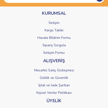
Ürün bilgilerinde hatalar bulunuyor.
KURUMSAL
Ürün fiyatı diğer sitelerden daha pahalı.
Bu ürüne benzer farklı alternatifler olmalı.
İletişim
Kargo Takibi
Havale Bildirim Formu
Sipariş Sorgula
Gönder
İletişim Formu
ALIŞVERİŞ
Mesafeli Satış Sözleşmesi
Gizlilik ve Güvenlik
İptal ve İade Şartları
Kişisel Veriler Politikası
ÜYELİK