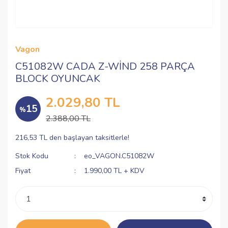
Vagon
C51082W CADA Z-WİND 258 PARÇA
BLOCK OYUNCAK
2.029,80 TL
15
%
2.388,00 TL
216,53 TL den başlayan taksitlerle!
Stok Kodu
eo_VAGON.C51082W
Fiyat
1.990,00 TL + KDV