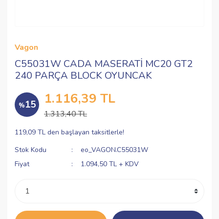
Vagon
C55031W CADA MASERATİ MC20 GT2
240 PARÇA BLOCK OYUNCAK
1.116,39 TL
15
%
1.313,40 TL
119,09 TL den başlayan taksitlerle!
Stok Kodu
eo_VAGON.C55031W
Fiyat
1.094,50 TL + KDV