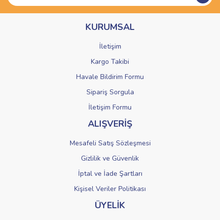
Ürün bilgilerinde hatalar bulunuyor.
KURUMSAL
Ürün fiyatı diğer sitelerden daha pahalı.
Bu ürüne benzer farklı alternatifler olmalı.
İletişim
Kargo Takibi
Havale Bildirim Formu
Sipariş Sorgula
Gönder
İletişim Formu
ALIŞVERİŞ
Mesafeli Satış Sözleşmesi
Gizlilik ve Güvenlik
İptal ve İade Şartları
Kişisel Veriler Politikası
ÜYELİK