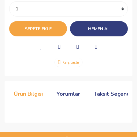
SEPETE EKLE
HEMEN AL
Karşılaştır
Ürün Bilgisi
Yorumlar
Taksit Seçenekle
Bu ürünün fiyat bilgisi, resim, ürün açıklamalarında ve diğer
konularda yetersiz gördüğünüz noktaları öneri formunu
Bu ürüne ilk yorumu siz yapın!
kullanarak tarafımıza iletebilirsiniz.