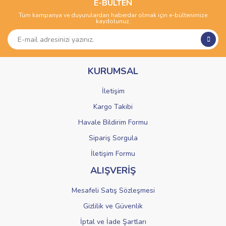
Görüş ve önerileriniz için teşekkür ederiz.
E-BÜLTEN
Tüm kampanya ve duyurulardan haberdar olmak için e-bültenimize
Yorum Yaz
kaydolunuz.
Ürün resmi kalitesiz, bozuk veya görüntülenemiyor.
Ürün açıklamasında eksik bilgiler bulunuyor.
Ürün bilgilerinde hatalar bulunuyor.
KURUMSAL
Ürün fiyatı diğer sitelerden daha pahalı.
Bu ürüne benzer farklı alternatifler olmalı.
İletişim
Kargo Takibi
Havale Bildirim Formu
Sipariş Sorgula
Gönder
İletişim Formu
ALIŞVERİŞ
Mesafeli Satış Sözleşmesi
Gizlilik ve Güvenlik
İptal ve İade Şartları