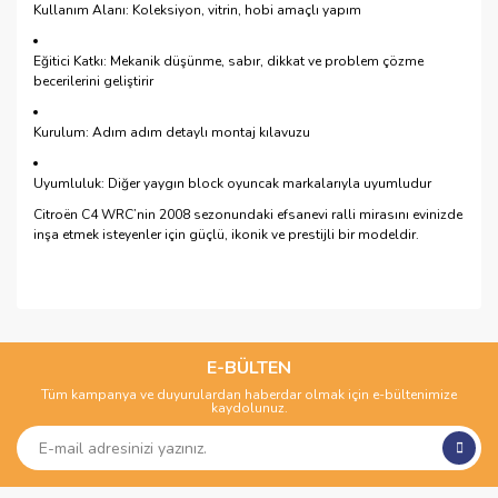
Kullanım Alanı: Koleksiyon, vitrin, hobi amaçlı yapım
Eğitici Katkı: Mekanik düşünme, sabır, dikkat ve problem çözme
becerilerini geliştirir
Kurulum: Adım adım detaylı montaj kılavuzu
Uyumluluk: Diğer yaygın block oyuncak markalarıyla uyumludur
Citroën C4 WRC’nin 2008 sezonundaki efsanevi ralli mirasını evinizde
inşa etmek isteyenler için güçlü, ikonik ve prestijli bir modeldir.
Bu ürünün fiyat bilgisi, resim, ürün açıklamalarında ve diğer
konularda yetersiz gördüğünüz noktaları öneri formunu
Bu ürüne ilk yorumu siz yapın!
kullanarak tarafımıza iletebilirsiniz.
Görüş ve önerileriniz için teşekkür ederiz.
E-BÜLTEN
Tüm kampanya ve duyurulardan haberdar olmak için e-bültenimize
Yorum Yaz
kaydolunuz.
Ürün resmi kalitesiz, bozuk veya görüntülenemiyor.
Ürün açıklamasında eksik bilgiler bulunuyor.
Ürün bilgilerinde hatalar bulunuyor.