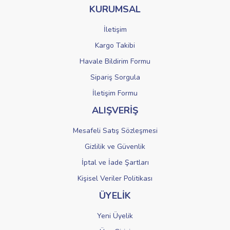
KURUMSAL
Ürün fiyatı diğer sitelerden daha pahalı.
Bu ürüne benzer farklı alternatifler olmalı.
İletişim
Kargo Takibi
Havale Bildirim Formu
Sipariş Sorgula
Gönder
İletişim Formu
ALIŞVERİŞ
Mesafeli Satış Sözleşmesi
Gizlilik ve Güvenlik
İptal ve İade Şartları
Kişisel Veriler Politikası
ÜYELİK
Yeni Üyelik