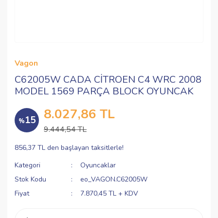
Vagon
C62005W CADA CİTROEN C4 WRC 2008
MODEL 1569 PARÇA BLOCK OYUNCAK
8.027,86 TL
15
%
9.444,54 TL
856,37 TL den başlayan taksitlerle!
Kategori
Oyuncaklar
Stok Kodu
eo_VAGON.C62005W
Fiyat
7.870,45 TL + KDV