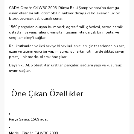
CADA Citroën C4 WRC 2008, Dünya Ralli Şampiyonası’na damga
vuran efsanevi ralli otomobilini yüksek detaylı ve koleksiyonluk bir
block oyuncak seti olarak sunar.
1569 parçadan oluşan bu model; agresif ralli gövdesi, aerodinamik
detayları ve yarış ruhunu yansıtan tasarımıyla gerçek bir montaj ve
sergileme keyfi sağlar.
Ralli tutkunları ve ileri seviye block kullanıcıları için tasarlanan bu set,
uzun ve tatmin edici bir yapım süreci sunarken vitrinlerde dikkat çeken
prestijli bir model olarak öne çıkar.
Dayanıklı ABS plastikten üretilen parçalar, sağlam yapı ve kusursuz
uyum sağlar.
Öne Çıkan Özellikler
Parça Sayısı: 1569 adet
Model: Citroën C4 WRC 2008