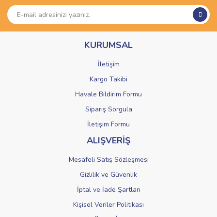
Ürün resmi kalitesiz, bozuk veya görüntülenemiyor.
Ürün açıklamasında eksik bilgiler bulunuyor.
Ürün bilgilerinde hatalar bulunuyor.
KURUMSAL
Ürün fiyatı diğer sitelerden daha pahalı.
Bu ürüne benzer farklı alternatifler olmalı.
İletişim
Kargo Takibi
Havale Bildirim Formu
Sipariş Sorgula
Gönder
İletişim Formu
ALIŞVERİŞ
Mesafeli Satış Sözleşmesi
Gizlilik ve Güvenlik
İptal ve İade Şartları
Kişisel Veriler Politikası