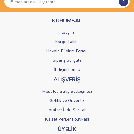
Ürün açıklamasında eksik bilgiler bulunuyor.
Ürün bilgilerinde hatalar bulunuyor.
KURUMSAL
Ürün fiyatı diğer sitelerden daha pahalı.
Bu ürüne benzer farklı alternatifler olmalı.
İletişim
Kargo Takibi
Havale Bildirim Formu
Sipariş Sorgula
Gönder
İletişim Formu
ALIŞVERİŞ
Mesafeli Satış Sözleşmesi
Gizlilik ve Güvenlik
İptal ve İade Şartları
Kişisel Veriler Politikası
ÜYELİK