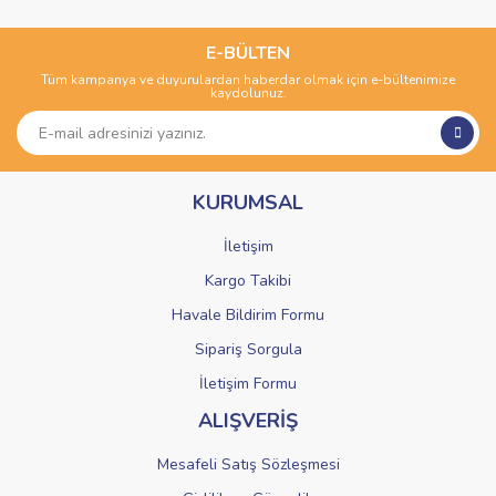
konularda yetersiz gördüğünüz noktaları öneri formunu
Bu ürüne ilk yorumu siz yapın!
kullanarak tarafımıza iletebilirsiniz.
Görüş ve önerileriniz için teşekkür ederiz.
E-BÜLTEN
Tüm kampanya ve duyurulardan haberdar olmak için e-bültenimize
Yorum Yaz
kaydolunuz.
Ürün resmi kalitesiz, bozuk veya görüntülenemiyor.
Ürün açıklamasında eksik bilgiler bulunuyor.
Ürün bilgilerinde hatalar bulunuyor.
KURUMSAL
Ürün fiyatı diğer sitelerden daha pahalı.
Bu ürüne benzer farklı alternatifler olmalı.
İletişim
Kargo Takibi
Havale Bildirim Formu
Sipariş Sorgula
Gönder
İletişim Formu
ALIŞVERİŞ
Mesafeli Satış Sözleşmesi