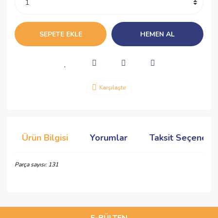
SEPETE EKLE
HEMEN AL
Karşılaştır
Ürün Bilgisi
Yorumlar
Taksit Seçenekle
Parça sayısı: 131
Bu ürünün fiyat bilgisi, resim, ürün açıklamalarında ve diğer
konularda yetersiz gördüğünüz noktaları öneri formunu
Bu ürüne ilk yorumu siz yapın!
kullanarak tarafımıza iletebilirsiniz.
Görüş ve önerileriniz için teşekkür ederiz.