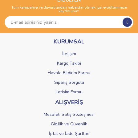
E-BÜLTEN
Tüm kampanya ve duyurulardan haberdar olmak için e-bültenimize
Yorum Yaz
kaydolunuz.
Ürün resmi kalitesiz, bozuk veya görüntülenemiyor.
Ürün açıklamasında eksik bilgiler bulunuyor.
Ürün bilgilerinde hatalar bulunuyor.
KURUMSAL
Ürün fiyatı diğer sitelerden daha pahalı.
Bu ürüne benzer farklı alternatifler olmalı.
İletişim
Kargo Takibi
Havale Bildirim Formu
Sipariş Sorgula
Gönder
İletişim Formu
ALIŞVERİŞ
Mesafeli Satış Sözleşmesi
Gizlilik ve Güvenlik
İptal ve İade Şartları