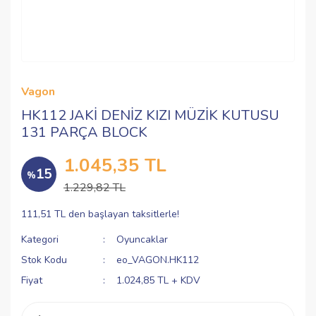
Vagon
HK112 JAKİ DENİZ KIZI MÜZİK KUTUSU
131 PARÇA BLOCK
1.045,35 TL
15
%
1.229,82 TL
111,51 TL den başlayan taksitlerle!
Kategori
Oyuncaklar
Stok Kodu
eo_VAGON.HK112
Fiyat
1.024,85 TL + KDV