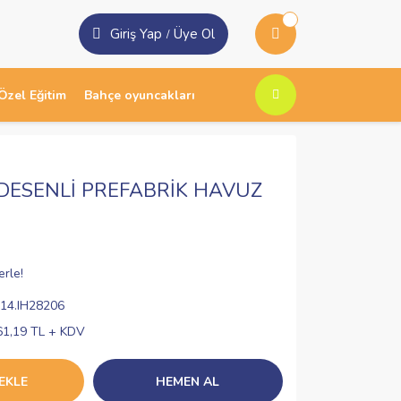
Giriş Yap
Üye Ol
/
Özel Eğitim
Bahçe oyuncakları
DESENLİ PREFABRİK HAVUZ
erle!
14.IH28206
61,19 TL + KDV
EKLE
HEMEN AL