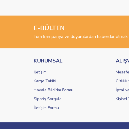
Görüş ve önerileriniz için teşekkür ederiz.
Ürün resmi kalitesiz, bozuk veya görüntülenemiyo
Ürün açıklamasında eksik bilgiler bulunuyor.
E-BÜLTEN
Ürün bilgilerinde hatalar bulunuyor.
Tüm kampanya ve duyurulardan haberdar olmak i
Ürün fiyatı diğer sitelerden daha pahalı.
Bu ürüne benzer farklı alternatifler olmalı.
KURUMSAL
ALIŞ
İletişim
Mesafe
Kargo Takibi
Gizlili
Havale Bildirim Formu
İptal v
Sipariş Sorgula
Kişisel 
İletişim Formu