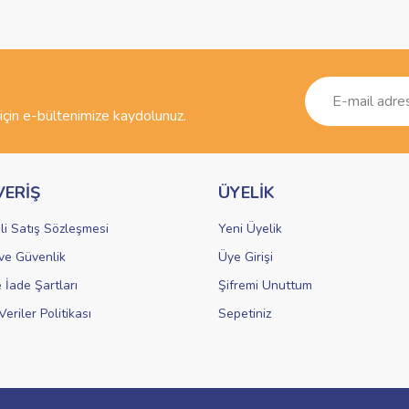
Bu ürüne ilk yorumu siz yapın!
r.
Yorum Yaz
çin e-bültenimize kaydolunuz.
VERİŞ
ÜYELİK
li Satış Sözleşmesi
Yeni Üyelik
k ve Güvenlik
Üye Girişi
Gönder
e İade Şartları
Şifremi Unuttum
Veriler Politikası
Sepetiniz