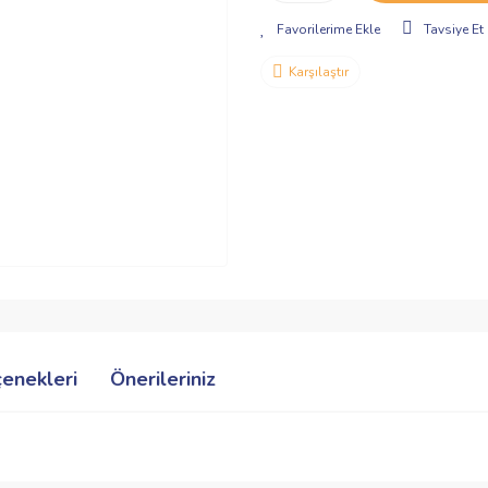
Tavsiye Et
Karşılaştır
çenekleri
Önerileriniz
ve diğer konularda yetersiz gördüğünüz noktaları öneri formunu kullanarak taraf