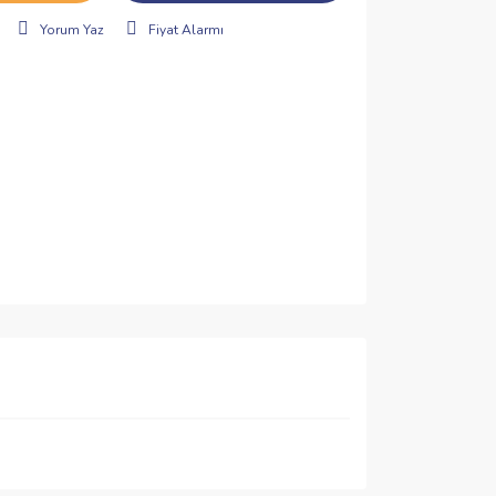
Yorum Yaz
Fiyat Alarmı
ımıza iletebilirsiniz.