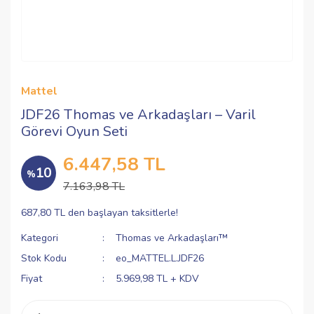
Mattel
JDF26 Thomas ve Arkadaşları – Varil
Görevi Oyun Seti
6.447,58 TL
10
%
7.163,98 TL
687,80 TL den başlayan taksitlerle!
Kategori
Thomas ve Arkadaşları™
Stok Kodu
eo_MATTEL.L.JDF26
Fiyat
5.969,98 TL + KDV