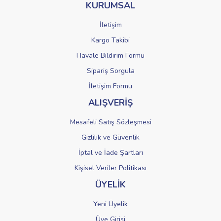
KURUMSAL
Ürün fiyatı diğer sitelerden daha pahalı.
Bu ürüne benzer farklı alternatifler olmalı.
İletişim
Kargo Takibi
Havale Bildirim Formu
Sipariş Sorgula
Gönder
İletişim Formu
ALIŞVERİŞ
Mesafeli Satış Sözleşmesi
Gizlilik ve Güvenlik
İptal ve İade Şartları
Kişisel Veriler Politikası
ÜYELİK
Yeni Üyelik
Üye Girişi