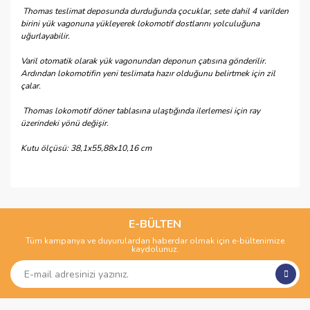
Thomas teslimat deposunda durduğunda çocuklar, sete dahil 4 varilden
birini yük vagonuna yükleyerek lokomotif dostlarını yolculuğuna
uğurlayabilir.
Varil otomatik olarak yük vagonundan deponun çatısına gönderilir.
Ardından lokomotifin yeni teslimata hazır olduğunu belirtmek için zil
çalar.
Thomas lokomotif döner tablasına ulaştığında ilerlemesi için ray
üzerindeki yönü değişir.
Kutu ölçüsü: 38,1x55,88x10,16 cm
Bu ürünün fiyat bilgisi, resim, ürün açıklamalarında ve diğer
konularda yetersiz gördüğünüz noktaları öneri formunu
Bu ürüne ilk yorumu siz yapın!
kullanarak tarafımıza iletebilirsiniz.
Görüş ve önerileriniz için teşekkür ederiz.
E-BÜLTEN
Tüm kampanya ve duyurulardan haberdar olmak için e-bültenimize
Yorum Yaz
kaydolunuz.
Ürün resmi kalitesiz, bozuk veya görüntülenemiyor.
Ürün açıklamasında eksik bilgiler bulunuyor.
Ürün bilgilerinde hatalar bulunuyor.