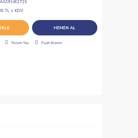
AGON.JK2715
05 TL + KDV
EKLE
HEMEN AL
Yorum Yaz
Fiyat Alarmı