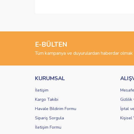
Bu ürünün fiyat bilgisi, resim, ürün açıklamalarında 
Görüş ve önerileriniz için teşekkür ederiz.
Ürün resmi kalitesiz, bozuk veya görüntülenemiyo
Ürün açıklamasında eksik bilgiler bulunuyor.
E-BÜLTEN
Ürün bilgilerinde hatalar bulunuyor.
Tüm kampanya ve duyurulardan haberdar olmak i
Ürün fiyatı diğer sitelerden daha pahalı.
Bu ürüne benzer farklı alternatifler olmalı.
KURUMSAL
ALIŞ
İletişim
Mesafe
Kargo Takibi
Gizlili
Havale Bildirim Formu
İptal v
Sipariş Sorgula
Kişisel 
İletişim Formu