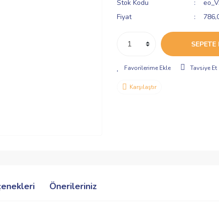
Stok Kodu
eo_V
Fiyat
786,
SEPETE 
Tavsiye Et
Karşılaştır
çenekleri
Önerileriniz