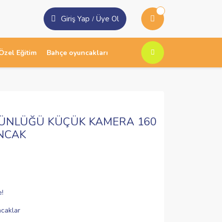
Giriş Yap
Üye Ol
/
Özel Eğitim
Bahçe oyuncakları
İ GÜNLÜĞÜ KÜÇÜK KAMERA 160
NCAK
e!
caklar