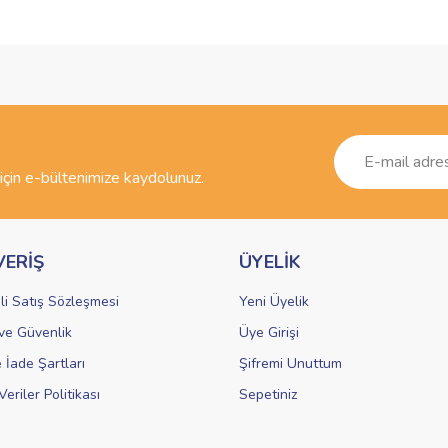
ve diğer konularda yetersiz gördüğünüz noktaları öneri formunu kullanarak taraf
Bu ürüne ilk yorumu siz yapın!
r.
Yorum Yaz
çin e-bültenimize kaydolunuz.
VERİŞ
ÜYELİK
li Satış Sözleşmesi
Yeni Üyelik
k ve Güvenlik
Üye Girişi
Gönder
e İade Şartları
Şifremi Unuttum
Veriler Politikası
Sepetiniz