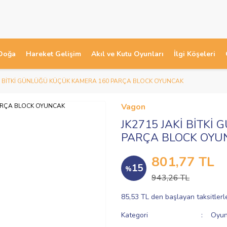
Doğa
Hareket Gelişim
Akıl ve Kutu Oyunları
İlgi Köşeleri
Kİ BİTKİ GÜNLÜĞÜ KÜÇÜK KAMERA 160 PARÇA BLOCK OYUNCAK
Vagon
JK2715 JAKİ BİTK
PARÇA BLOCK OYU
801,77 TL
15
%
943,26 TL
85,53 TL den başlayan taksitlerl
Kategori
Oyun