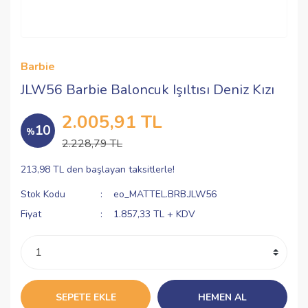
Barbie
JLW56 Barbie Baloncuk Işıltısı Deniz Kızı
2.005,91 TL
10
%
2.228,79 TL
213,98 TL den başlayan taksitlerle!
Stok Kodu
eo_MATTEL.BRB.JLW56
Fiyat
1.857,33 TL + KDV
SEPETE EKLE
HEMEN AL