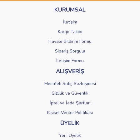
Ürün bilgilerinde hatalar bulunuyor.
KURUMSAL
Ürün fiyatı diğer sitelerden daha pahalı.
Bu ürüne benzer farklı alternatifler olmalı.
İletişim
Kargo Takibi
Havale Bildirim Formu
Sipariş Sorgula
Gönder
İletişim Formu
ALIŞVERİŞ
Mesafeli Satış Sözleşmesi
Gizlilik ve Güvenlik
İptal ve İade Şartları
Kişisel Veriler Politikası
ÜYELİK
Yeni Üyelik