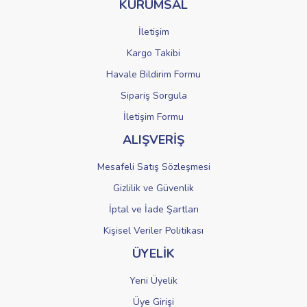
KURUMSAL
Ürün fiyatı diğer sitelerden daha pahalı.
Bu ürüne benzer farklı alternatifler olmalı.
İletişim
Kargo Takibi
Havale Bildirim Formu
Sipariş Sorgula
Gönder
İletişim Formu
ALIŞVERİŞ
Mesafeli Satış Sözleşmesi
Gizlilik ve Güvenlik
İptal ve İade Şartları
Kişisel Veriler Politikası
ÜYELİK
Yeni Üyelik
Üye Girişi