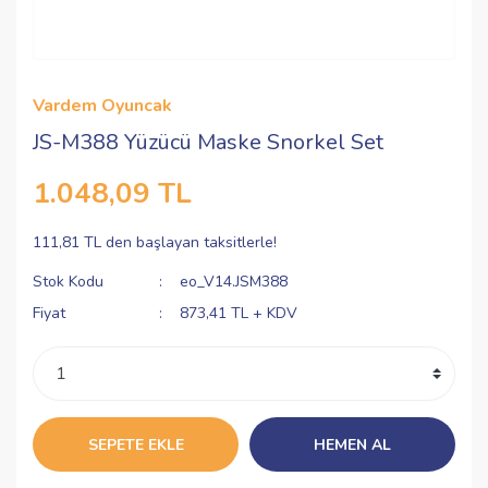
Vardem Oyuncak
JS-M388 Yüzücü Maske Snorkel Set
1.048,09 TL
111,81 TL den başlayan taksitlerle!
Stok Kodu
eo_V14.JSM388
Fiyat
873,41 TL + KDV
SEPETE EKLE
HEMEN AL