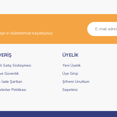
Bu ürüne ilk yorumu siz yapın!
r.
Yorum Yaz
çin e-bültenimize kaydolunuz.
VERİŞ
ÜYELİK
li Satış Sözleşmesi
Yeni Üyelik
k ve Güvenlik
Üye Girişi
Gönder
e İade Şartları
Şifremi Unuttum
Veriler Politikası
Sepetiniz