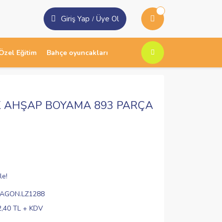
Giriş Yap
Üye Ol
/
Özel Eğitim
Bahçe oyuncakları
K AHŞAP BOYAMA 893 PARÇA
le!
VAGON.LZ1288
2,40 TL + KDV