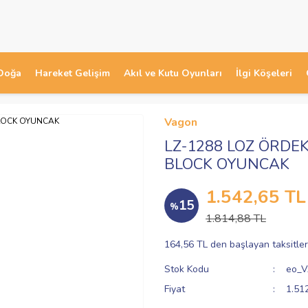
Doğa
Hareket Gelişim
Akıl ve Kutu Oyunları
İlgi Köşeleri
Vagon
LZ-1288 LOZ ÖRDE
BLOCK OYUNCAK
1.542,65 TL
15
%
1.814,88 TL
164,56 TL den başlayan taksitler
Stok Kodu
eo_
Fiyat
1.51