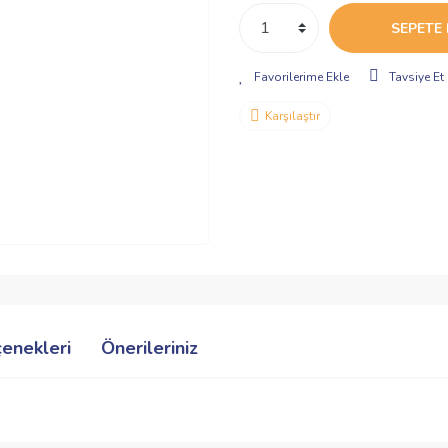
SEPETE 
Tavsiye Et
Karşılaştır
çenekleri
Önerileriniz
ve diğer konularda yetersiz gördüğünüz noktaları öneri formunu kullanarak taraf