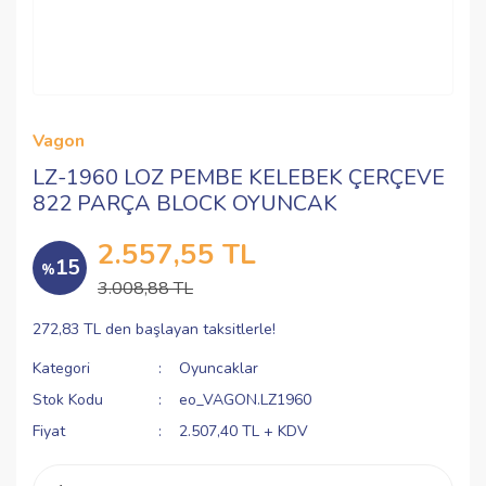
Vagon
LZ-1960 LOZ PEMBE KELEBEK ÇERÇEVE
822 PARÇA BLOCK OYUNCAK
2.557,55 TL
15
%
3.008,88 TL
272,83 TL den başlayan taksitlerle!
Kategori
Oyuncaklar
Stok Kodu
eo_VAGON.LZ1960
Fiyat
2.507,40 TL + KDV