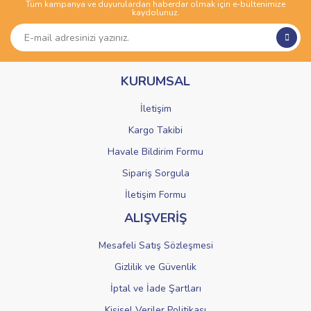
Tüm kampanya ve duyurulardan haberdar olmak için e-bültenimize
Yorum Yaz
kaydolunuz.
Ürün resmi kalitesiz, bozuk veya görüntülenemiyor.
Ürün açıklamasında eksik bilgiler bulunuyor.
Ürün bilgilerinde hatalar bulunuyor.
KURUMSAL
Ürün fiyatı diğer sitelerden daha pahalı.
Bu ürüne benzer farklı alternatifler olmalı.
İletişim
Kargo Takibi
Havale Bildirim Formu
Sipariş Sorgula
Gönder
İletişim Formu
ALIŞVERİŞ
Mesafeli Satış Sözleşmesi
Gizlilik ve Güvenlik
İptal ve İade Şartları
Kişisel Veriler Politikası