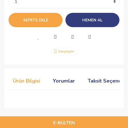
SEPETE EKLE
HEMEN AL
Karşılaştır
Ürün Bilgisi
Yorumlar
Taksit Seçenekle
Bu ürünün fiyat bilgisi, resim, ürün açıklamalarında ve diğer
konularda yetersiz gördüğünüz noktaları öneri formunu
Bu ürüne ilk yorumu siz yapın!
kullanarak tarafımıza iletebilirsiniz.
Görüş ve önerileriniz için teşekkür ederiz.
E-BÜLTEN