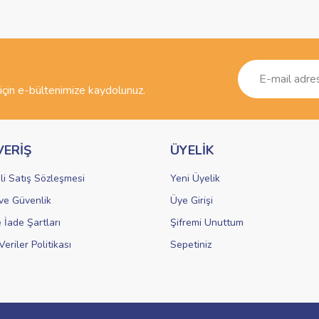
Bu ürüne ilk yorumu siz yapın!
r.
Yorum Yaz
çin e-bültenimize kaydolunuz.
VERİŞ
ÜYELİK
li Satış Sözleşmesi
Yeni Üyelik
k ve Güvenlik
Üye Girişi
Gönder
e İade Şartları
Şifremi Unuttum
Veriler Politikası
Sepetiniz