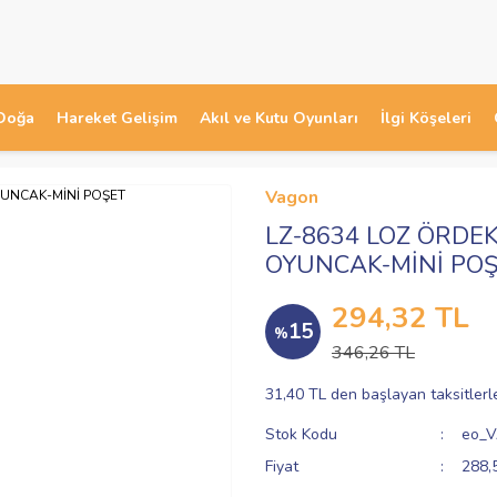
Doğa
Hareket Gelişim
Akıl ve Kutu Oyunları
İlgi Köşeleri
Vagon
LZ-8634 LOZ ÖRDE
OYUNCAK-MİNİ PO
294,32 TL
15
%
346,26 TL
31,40 TL den başlayan taksitlerl
Stok Kodu
eo_
Fiyat
288,