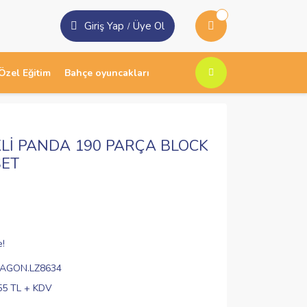
Giriş Yap
Üye Ol
/
Özel Eğitim
Bahçe oyuncakları
KLİ PANDA 190 PARÇA BLOCK
ŞET
e!
VAGON.LZ8634
55 TL + KDV