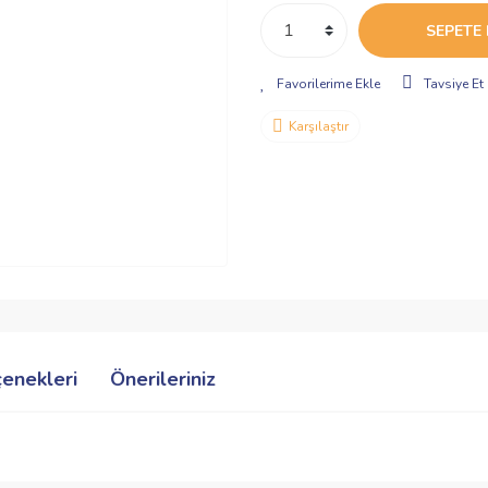
SEPETE 
Tavsiye Et
Karşılaştır
çenekleri
Önerileriniz
ve diğer konularda yetersiz gördüğünüz noktaları öneri formunu kullanarak taraf