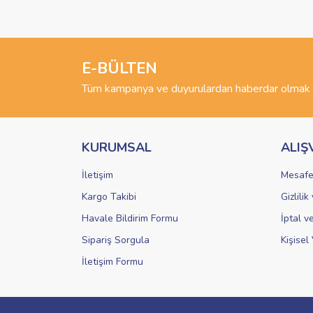
Görüş ve önerileriniz için teşekkür ederiz.
Ürün resmi kalitesiz, bozuk veya görüntülenemiyo
Ürün açıklamasında eksik bilgiler bulunuyor.
E-BÜLTEN
Ürün bilgilerinde hatalar bulunuyor.
Tüm kampanya ve duyurulardan haberdar olmak i
Ürün fiyatı diğer sitelerden daha pahalı.
Bu ürüne benzer farklı alternatifler olmalı.
KURUMSAL
ALIŞ
İletişim
Mesafe
Kargo Takibi
Gizlili
Havale Bildirim Formu
İptal v
Sipariş Sorgula
Kişisel 
İletişim Formu