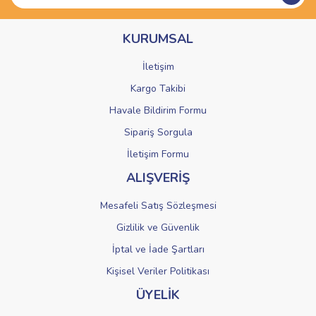
Ürün bilgilerinde hatalar bulunuyor.
KURUMSAL
Ürün fiyatı diğer sitelerden daha pahalı.
Bu ürüne benzer farklı alternatifler olmalı.
İletişim
Kargo Takibi
Havale Bildirim Formu
Sipariş Sorgula
Gönder
İletişim Formu
ALIŞVERİŞ
Mesafeli Satış Sözleşmesi
Gizlilik ve Güvenlik
İptal ve İade Şartları
Kişisel Veriler Politikası
ÜYELİK