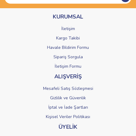
Ürün bilgilerinde hatalar bulunuyor.
KURUMSAL
Ürün fiyatı diğer sitelerden daha pahalı.
Bu ürüne benzer farklı alternatifler olmalı.
İletişim
Kargo Takibi
Havale Bildirim Formu
Sipariş Sorgula
Gönder
İletişim Formu
ALIŞVERİŞ
Mesafeli Satış Sözleşmesi
Gizlilik ve Güvenlik
İptal ve İade Şartları
Kişisel Veriler Politikası
ÜYELİK