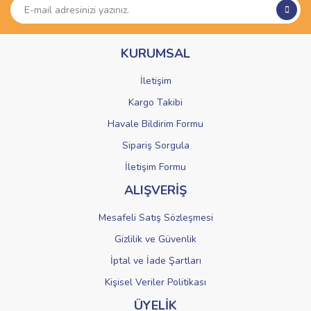
Ürün açıklamasında eksik bilgiler bulunuyor.
Ürün bilgilerinde hatalar bulunuyor.
KURUMSAL
Ürün fiyatı diğer sitelerden daha pahalı.
Bu ürüne benzer farklı alternatifler olmalı.
İletişim
Kargo Takibi
Havale Bildirim Formu
Sipariş Sorgula
Gönder
İletişim Formu
ALIŞVERİŞ
Mesafeli Satış Sözleşmesi
Gizlilik ve Güvenlik
İptal ve İade Şartları
Kişisel Veriler Politikası
ÜYELİK