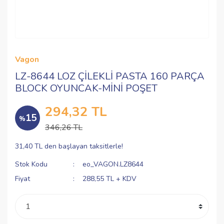
Vagon
LZ-8644 LOZ ÇİLEKLİ PASTA 160 PARÇA
BLOCK OYUNCAK-MİNİ POŞET
294,32 TL
15
%
346,26 TL
31,40 TL den başlayan taksitlerle!
Stok Kodu
eo_VAGON.LZ8644
Fiyat
288,55 TL + KDV